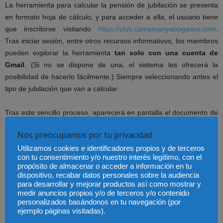
La herramienta para calcular la pensión de jubilación se presenta
en
formato hoja de cálculo, y para acceder a ella, el usuario tiene
que inscribirse
visitando
https://club.campmanyabogados.com
.
Tras iniciar sesión, entre otros
recursos informativos, los miembros
pueden explorar la herramienta
tan
solo con una cuenta de
Gmail
. (Si no se dispone de una, el sistema les
ofrecerá la
posibilidad de hacerlo fácilmente.) Siempre seleccionando antes
el
tipo de jubilación que van a calcular.
Tras este sencillo proceso, aparecerá en pantalla el documento de
cálculo.
Nos preocupamos por tu privacidad
Utilizamos cookies e identificadores propios y de terceros
No obstante, en la web está disponible un
vídeo sobre el acceso
con tu consentimiento y/o nuestro interés legítimo, con el
a la
herramienta y otro acerca de cómo utilizarla
, paso a paso.
propósito de almacenar o acceder a información en tu
Hemos querido
que nuestra hoja de cálculo tenga una óptima
dispositivo, recabar datos personales sobre la audiencia
para desarrollar y mejorar productos así como mostrar y
usabilidad y a la hora de
finalizar un cálculo, podemos modificar los
medir anuncios propios y/o de terceros y/o contenido
datos y obtener uno nuevo tan
solo pulsando en REHACER
personalizados basándonos en tu navegación (por
EXCEL.
ejemplo páginas visitadas).