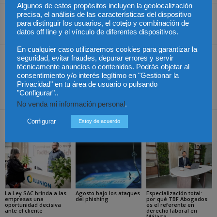
Algunos de estos propósitos incluyen la geolocalización
precisa, el análisis de las características del dispositivo
para distinguir los usuarios, el cotejo y combinación de
Share
datos off line y el vínculo de diferentes dispositivos.
En cualquier caso utilizaremos cookies para garantizar la
seguridad, evitar fraudes, depurar errores y servir
Artículo anterior
Artículo siguiente
técnicamente anuncios o contenidos. Podrás objetar al
Como ha afectado el RGPD
Colombia – Conferencia
consentimiento y/o interés legítimo en "Gestionar la
a las comunidades de
de las Partes del Convenio
Privacidad" en tu área de usuario o pulsando
vecinos
de Basilea
"Configurar"..
No venda mi información personal
.
Configurar
Estoy de acuerdo
Artículos relacionados
Más del autor
La Ley SAC brinda a las
Agosto bajo los ataques
Especialización total:
empresas una
del phishing
por qué TBF Abogados
oportunidad decisiva
es el referente en
ante el cliente
derecho laboral en
Málaga