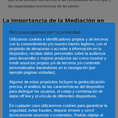
las capacidades económicas de las partes.
La Importancia de la Mediación en
Separaciones y Divorcios
Nos preocupamos por tu privacidad
Utilizamos cookies e identificadores propios y de terceros
Cada vez más, se fomenta la mediación como una alternativa para
con tu consentimiento y/o nuestro interés legítimo, con el
resolver conflictos en separaciones y divorcios. Un abogado
propósito de almacenar o acceder a información en tu
especializado no solo representa los intereses de su cliente, sino
dispositivo, recabar datos personales sobre la audiencia
para desarrollar y mejorar productos así como mostrar y
que también actúa como facilitador en estos procesos de
medir anuncios propios y/o de terceros y/o contenido
mediación, promoviendo acuerdos que reduzcan el impacto
personalizados basándonos en tu navegación (por
emocional y económico de la separación.
ejemplo páginas visitadas).
Algunos de estos propósitos incluyen la geolocalización
Cambios Legislativos y su Impacto en
precisa, el análisis de las características del dispositivo
para distinguir los usuarios, el cotejo y combinación de
los Procesos de Separación
datos off line y el vínculo de diferentes dispositivos.
El marco legal que regula las separaciones y divorcios está en
En cualquier caso utilizaremos cookies para garantizar la
seguridad, evitar fraudes, depurar errores y servir
constante evolución, con modificaciones que afectan aspectos
técnicamente anuncios o contenidos. Podrás objetar al
como la custodia compartida, la regulación de las pensiones y el