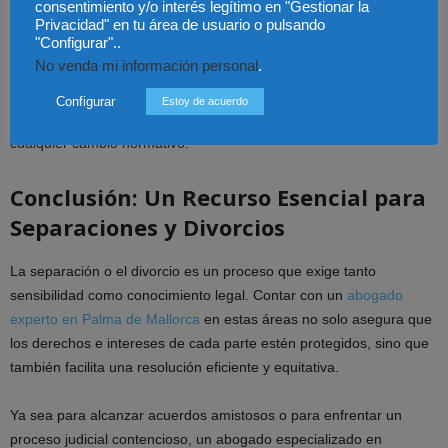
consentimiento y/o interés legítimo en "Gestionar la
tratamiento de los bienes gananciales.
Privacidad" en tu área de usuario o pulsando
"Configurar"..
No venda mi información personal
.
Un abogado especializado está al tanto de estas actualizaciones, lo
que le permite ofrecer asesoramiento basado en la legislación más
Configurar
Estoy de acuerdo
reciente y garantizar que sus clientes estén protegidos ante
cualquier cambio normativo.
Conclusión: Un Recurso Esencial para
Separaciones y Divorcios
La separación o el divorcio es un proceso que exige tanto
sensibilidad como conocimiento legal. Contar con un
abogado
experto en Palma de Mallorca
en estas áreas no solo asegura que
los derechos e intereses de cada parte estén protegidos, sino que
también facilita una resolución eficiente y equitativa.
Ya sea para alcanzar acuerdos amistosos o para enfrentar un
proceso judicial contencioso, un abogado especializado en