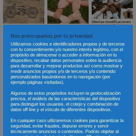
Últimas modificaciones
en la Ley de Sociedades
Cómo proteger tu
El Pleno del CGPJ
de Capital
propiedad intelectual en
aprueba el informe al
el extranjero: claves
anteproyecto de Ley de
Nos preocupamos por tu privacidad
lingüísticas y jurídicas
Familias por
unanimidad
Utilizamos cookies e identificadores propios y de terceros
con tu consentimiento y/o nuestro interés legítimo, con el
propósito de almacenar o acceder a información en tu
dispositivo, recabar datos personales sobre la audiencia
para desarrollar y mejorar productos así como mostrar y
Dejar una respuesta
medir anuncios propios y/o de terceros y/o contenido
personalizados basándonos en tu navegación (por
ejemplo páginas visitadas).
Algunos de estos propósitos incluyen la geolocalización
precisa, el análisis de las características del dispositivo
para distinguir los usuarios, el cotejo y combinación de
datos off line y el vínculo de diferentes dispositivos.
En cualquier caso utilizaremos cookies para garantizar la
seguridad, evitar fraudes, depurar errores y servir
técnicamente anuncios o contenidos. Podrás objetar al