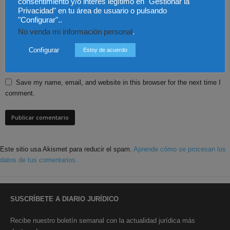
consentimiento y/o interés legítimo en "Gestionar la
Privacidad" en tu área de usuario o pulsando
"Configurar"..
No venda mi información personal
.
Configurar
Estoy de acuerdo
Save my name, email, and website in this browser for the next time I
comment.
Este sitio usa Akismet para reducir el spam.
Aprende cómo se procesan los
datos de tus comentarios.
SUSCRÍBETE A DIARIO JURÍDICO
Recibe nuestro boletín semanal con la actualidad jurídica más