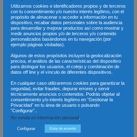
Algunos bancos también aceptan ingresos de trabajos por cuenta
Utilizamos cookies e identificadores propios y de terceros
con tu consentimiento y/o nuestro interés legítimo, con el
propia o contratos temporales, siempre que se demuestre cierta
propósito de almacenar o acceder a información en tu
estabilidad. Por ello, es importante
analizar bien los requisitos
dispositivo, recabar datos personales sobre la audiencia
de cada entidad
para saber si, de primeras, se cumplen con los
para desarrollar y mejorar productos así como mostrar y
medir anuncios propios y/o de terceros y/o contenido
niveles de ingresos que piden las entidades financieras.
personalizados basándonos en tu navegación (por
ejemplo páginas visitadas).
Comparadores online de
Algunos de estos propósitos incluyen la geolocalización
precisa, el análisis de las características del dispositivo
hipotecas baratas: tu aliado para
para distinguir los usuarios, el cotejo y combinación de
datos off line y el vínculo de diferentes dispositivos.
encontrar la mejor opción
En cualquier caso utilizaremos cookies para garantizar la
seguridad, evitar fraudes, depurar errores y servir
A la hora de buscar la hipoteca más barata,
los comparadores
técnicamente anuncios o contenidos. Podrás objetar al
consentimiento y/o interés legítimo en "Gestionar la
online se convierten en el mejor aliado.
Estas herramientas
Privacidad" en tu área de usuario o pulsando
permiten analizar y comparar rápidamente las diferentes ofertas
"Configurar"..
del mercado, teniendo en cuenta factores como el tipo de interés,
No venda mi información personal
.
el plazo de amortización, las comisiones y los requisitos de acceso.
Configurar
Estoy de acuerdo
Sitios web como Roams ofrecen simuladores que calculan la