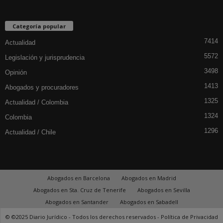
Categoría popular
7414
Actualidad
5572
Legislación y jurisprudencia
3498
Opinión
1413
Abogados y procuradores
1325
Actualidad / Colombia
1324
Colombia
1296
Actualidad / Chile
Abogados en Barcelona
Abogados en Madrid
Abogados en Sta. Cruz de Tenerife
Abogados en Sevilla
Abogados en Santander
Abogados en Sabadell
© ©2025 Diario Jurídico - Todos los derechos reservados -
Política de Privacidad