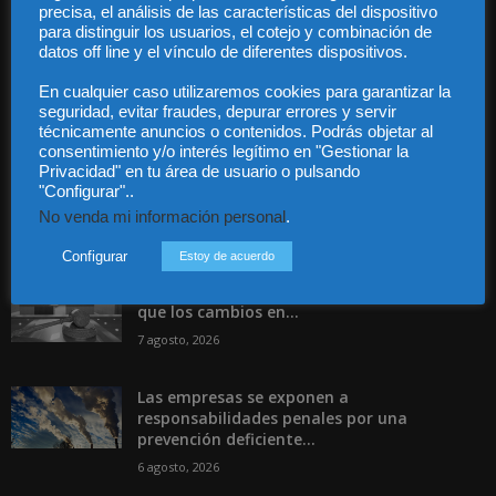
precisa, el análisis de las características del dispositivo
para distinguir los usuarios, el cotejo y combinación de
datos off line y el vínculo de diferentes dispositivos.
En cualquier caso utilizaremos cookies para garantizar la
seguridad, evitar fraudes, depurar errores y servir
técnicamente anuncios o contenidos. Podrás objetar al
Incluso más noticias
consentimiento y/o interés legítimo en "Gestionar la
Privacidad" en tu área de usuario o pulsando
Especialización total: por qué TBF Abogados
"Configurar"..
es el referente en derecho...
No venda mi información personal
.
7 agosto, 2026
Configurar
Estoy de acuerdo
La Abogacía Catalana alerta del riesgo de
que los cambios en...
7 agosto, 2026
Las empresas se exponen a
responsabilidades penales por una
prevención deficiente...
6 agosto, 2026