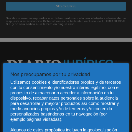
Sus datos serán incorporados a un fichero automatizado con el objeto exclusivo de dar
respuesta a su suscripción Dicho fichero es de titularidad exclusiva de LEXDIR GLOBAL
S.L. y no será cedido a un tercero en ningún caso.
Nos preocupamos por tu privacidad
Audiencia y Publicidad
Utilizamos cookies e identificadores propios y de terceros
con tu consentimiento y/o nuestro interés legítimo, con el
Quiénes somos
propósito de almacenar o acceder a información en tu
Legal
dispositivo, recabar datos personales sobre la audiencia
Privacidad
para desarrollar y mejorar productos así como mostrar y
Contacto
medir anuncios propios y/o de terceros y/o contenido
Guía Colaboradores
personalizados basándonos en tu navegación (por
ejemplo páginas visitadas).
Algunos de estos propósitos incluyen la geolocalización
Contáctanos:
info@diariojuridico.com