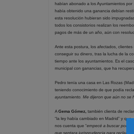
habían abonado a los Ayuntamientos por 
había obtenido una ganancia debían resti
esta resolución hubieran sido impugnadas
todos los consistorios realizan los reemb
pagos de más de un año, aún con resoluci
Ante esta postura, los afectados, client
conseguir su dinero, tras la lucha de la c
tiempo ante los ayuntamientos. Es el caso
municipal con ganancias, que ha recuper
Pedro tenía una casa en Las Rozas (Madrid
teniendo conocimiento de que podía recl
ayuntamiento. Me dijeron que aún no se h
A
Gema Gómez,
también clienta de recla
“la ley había cambiado en Madrid” y que,
nos cuenta que “
empecé a buscar por Inter
que sentara jurisprudencia para reclamar. 