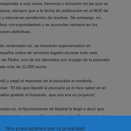
responder a una venta, herencia o donación en las que se
tuirse, siempre que a la fecha de publicación en el BOE de
 y estuvieran pendientes de resolver. Sin embargo, no
olsos correspondientes y se acumulan retrasos en los
ones definitivas.
es de reclamador.es, se muestran esperanzados en
ompañía online de servicios legales durante todo este
 de Pedro, uno de los afectados por el pago de la plusvalía
ado más de 11.000 euros.
) y pagó el impuesto de la plusvalía al venderla,
amar.
“El día que liquidé la plusvalía ya lo hice saber en el
abía quitado el impuesto, que eso era un proyecto”.
mador.es, el Ayuntamiento de Madrid le llegó a decir que
 por lo tanto, no procedía su reclamación. Después de eso
net a ver si había alguna resolución judicial, algo a favor
Nos preocupamos por tu privacidad
Me informé de que así era, y fui al Registro. Tras hacer la