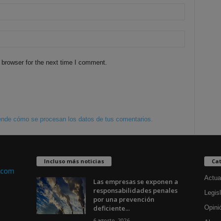
 browser for the next time I comment.
nde cómo se procesan los datos de tus comentarios.
Incluso más noticias
Cat
Actua
Las empresas se exponen a
responsabilidades penales
Legisl
por una prevención
deficiente...
Opini
6 agosto, 2026