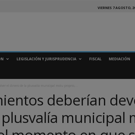
VIERNES 7 AGOSTO, 2
ÓN
LEGISLACIÓN Y JURISPRUDENCIA
FISCAL
MEDIACIÓN
ver el dinero de la plusvalía municipal motu proprio,...
ientos deberían devo
 plusvalía municipal
 el momento en que s