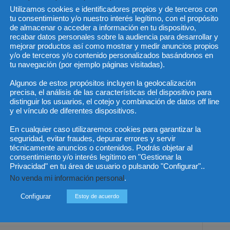
Utilizamos cookies e identificadores propios y de terceros con
 un papel. Me quedé tranquila pensando que eso se
tu consentimiento y/o nuestro interés legítimo, con el propósito
, pero nunca lo hicieron. Pasó el tiempo y no me
de almacenar o acceder a información en tu dispositivo,
recabar datos personales sobre la audiencia para desarrollar y
mejorar productos así como mostrar y medir anuncios propios
y/o de terceros y/o contenido personalizados basándonos en
a ha recuperado de la mano de reclamador.es más de
tu navegación (por ejemplo páginas visitadas).
Algunos de estos propósitos incluyen la geolocalización
precisa, el análisis de las características del dispositivo para
, cuenta que heredó una vivienda en Zaragoza (Aragón) y
distinguir los usuarios, el cotejo y combinación de datos off line
al, creyendo en todo momento que esta situación no era
y el vínculo de diferentes dispositivos.
En cualquier caso utilizaremos cookies para garantizar la
seguridad, evitar fraudes, depurar errores y servir
ía ninguna posibilidad de reclamar y de ganar la
técnicamente anuncios o contenidos. Podrás objetar al
consentimiento y/o interés legítimo en "Gestionar la
Privacidad" en tu área de usuario o pulsando "Configurar"..
No venda mi información personal
.
n los expertos de reclamador.es, Jose María ha
Configurar
Estoy de acuerdo