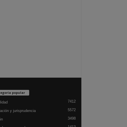
egoría popular
7412
lidad
5572
ación y jurisprudencia
3498
ón
1413