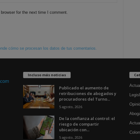
 browser for the next time I comment.
nde cómo se procesan los datos de tus comentarios.
Incluso más noticias
Cat
Actua
Publicado el aumento de
retribuciones de abogados y
Legisl
procuradores del Turno...
Opini
5 agosto, 2026
Aboga
De la confianza al control: el
Actua
riesgo de compartir
ubicación con...
Colom
5 agosto, 2026