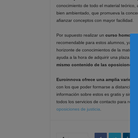
conocimiento de todo el material teórico
bien ambientado, que promueva la concent
afianzar conceptos con mayor facilidad.
Por supuesto realizar un
curso homologa
recomendable para estos alumnos, ya que,
horizonte de conocimientos de la materia
ayuda a la hora de adquirir una plaza. Es
mismo contenido de las oposiciones, po
Euroinnova ofrece una amplia variedad
con los que poder formarse a distancia a l
información sobre estos es gratis y sin 
todos los servicios de contacto para reso
oposiciones de justicia
.