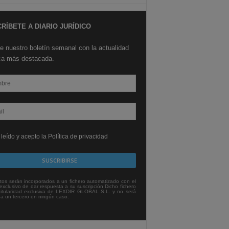
RÍBETE A DIARIO JURÍDICO
e nuestro boletín semanal con la actualidad
ica más destacada.
leído y acepto la Política de privacidad
tos serán incorporados a un fichero automatizado con el
exclusivo de dar respuesta a su suscripción Dicho fichero
titularidad exclusiva de LEXDIR GLOBAL S.L. y no será
 a un tercero en ningún caso.