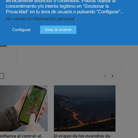
técnicamente anuncios o contenidos. Podrás objetar al
consentimiento y/o interés legítimo en "Gestionar la
Privacidad" en tu área de usuario o pulsando "Configurar"..
No venda mi información personal
.
Artículo siguiente
Configurar
Estoy de acuerdo
México – Ampliación de plazos para
modificar estatutos sindicales
del
onfianza al control: el
El origen de los incendios de