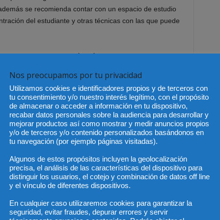
, además se recomienda contar con un espacio de estudio
ración del estudiante y otras técnicas con las que puede
do por la administración pública
es más que
 a través de los mismos, no solo se puede ampliar el
Nos preocupamos por tu privacidad
, sino que además se obtiene una puntuación extra que
Utilizamos cookies e identificadores propios y de terceros con
 probable incluso
encontrar cursos homologados con el
tu consentimiento y/o nuestro interés legítimo, con el propósito
r lo que la ventaja de realizarlo es aun mayor.
de almacenar o acceder a información en tu dispositivo,
recabar datos personales sobre la audiencia para desarrollar y
mejorar productos así como mostrar y medir anuncios propios
 de cursos homologados en el ámbito de la justicia
,
y/o de terceros y/o contenido personalizados basándonos en
a par que se consiguen méritos para el proceso, solicitar
tu navegación (por ejemplo páginas visitadas).
ningún tipo de compromiso. En la web pueden encontrarse
Algunos de estos propósitos incluyen la geolocalización
lver dudas y matricularse en estos cursos enfocados a
precisa, el análisis de las características del dispositivo para
distinguir los usuarios, el cotejo y combinación de datos off line
y el vínculo de diferentes dispositivos.
En cualquier caso utilizaremos cookies para garantizar la
seguridad, evitar fraudes, depurar errores y servir