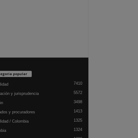
egoría popular
7410
lidad
5572
ación y jurisprudencia
3498
ón
1413
dos y procuradores
1325
lidad / Colombia
1324
bia