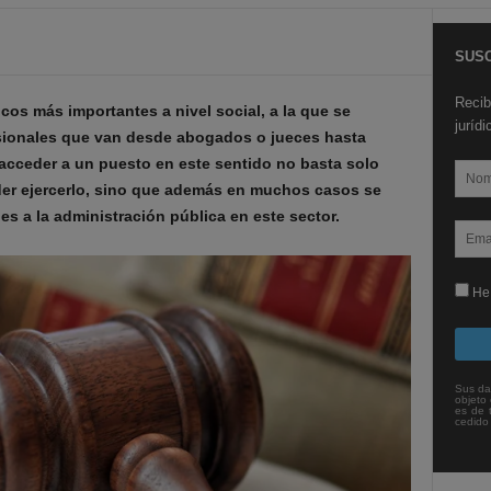
SUSC
Recib
cos más importantes a nivel social, a la que se
juríd
sionales que van desde abogados o jueces hasta
 acceder a un puesto en este sentido no basta solo
der ejercerlo, sino que además en muchos casos se
s a la administración pública en este sector.
He 
Sus da
objeto 
es de 
cedido