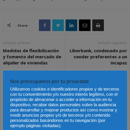
Share
Artículo anterior
Artículo siguiente
Medidas de flexibilización
Liberbank, condenado por
y fomento del mercado de
vender preferentes a un
alquiler de viviendas
incapaz
Nos preocupamos por tu privacidad
Artículos relacionados
Más del autor
Utilizamos cookies e identificadores propios y de terceros
con tu consentimiento y/o nuestro interés legítimo, con el
propósito de almacenar o acceder a información en tu
dispositivo, recabar datos personales sobre la audiencia
para desarrollar y mejorar productos así como mostrar y
medir anuncios propios y/o de terceros y/o contenido
personalizados basándonos en tu navegación (por
Marta Martínez, nueva
María Pastor y Joan
Sergi Guillén, nuevo
ejemplo páginas visitadas).
presidenta del Consell
Martínez, reelegidos
decano del Colegio de la
de l’Advocacia Catalana
decanos de los Colegios
Abogacía de Reus