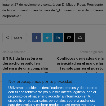
lugar el 27 de noviembre y contará con D. Miquel Roca, Presidente
de Roca Junyent, quien hablará de “¿Un nuevo marco de gobierno
corporativo?”.
Share
Artículo anterior
Artículo siguiente
El TJUE da la razón a un
Conflictos derivados de la
despacho español en
privacidad en el uso de las
defensa de una compañía
tecnologias en el puesto
iraní sancionada por la UE
de trabajo
Nos preocupamos por tu privacidad
Utilizamos cookies e identificadores propios y de terceros
Artículos relacionados
Más del autor
con tu consentimiento y/o nuestro interés legítimo, con el
propósito de almacenar o acceder a información en tu
dispositivo, recabar datos personales sobre la audiencia
para desarrollar y mejorar productos así como mostrar y