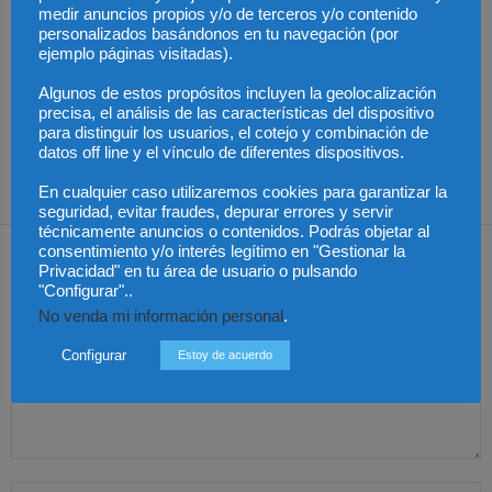
medir anuncios propios y/o de terceros y/o contenido
personalizados basándonos en tu navegación (por
AGM Abogados refuerza
ejemplo páginas visitadas).
su presencia en
Chambers Europe 2026
El ICAM lanza la serie
Una sentencia pionera
con nuevos
“Claves jurídicas de la
avala el despido
Algunos de estos propósitos incluyen la geolocalización
reconocimientos y
actualidad” para aportar
objetivo por ineptitud
precisa, el análisis de las características del dispositivo
mejoras en sus
rigor jurídico a los
sobrevenida pese a la
clasificaciones
grandes debates
denegación de
para distinguir los usuarios, el cotejo y combinación de
sociales
incapacidad
datos off line y el vínculo de diferentes dispositivos.
permanente
En cualquier caso utilizaremos cookies para garantizar la
seguridad, evitar fraudes, depurar errores y servir
técnicamente anuncios o contenidos. Podrás objetar al
Dejar una respuesta
consentimiento y/o interés legítimo en "Gestionar la
Privacidad" en tu área de usuario o pulsando
"Configurar"..
No venda mi información personal
.
Configurar
Estoy de acuerdo