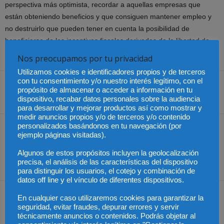
perspectiva más optimista, recordar a aquellas empresas que
están obteniendo beneficios y que consiguen mantener empleo y
no destruirlo que pueden tener en cuenta la posibilidad de
beneficiarse de los incentivos fiscales derivados de la libertad de
amortización y del tipo reducido en el IS (20-25%).
Nos preocupamos por tu privacidad
Utilizamos cookies e identificadores propios y de terceros
con tu consentimiento y/o nuestro interés legítimo, con el
propósito de almacenar o acceder a información en tu
dispositivo, recabar datos personales sobre la audiencia
Share
para desarrollar y mejorar productos así como mostrar y
medir anuncios propios y/o de terceros y/o contenido
personalizados basándonos en tu navegación (por
Artículo anterior
Artículo siguiente
ejemplo páginas visitadas).
Denuncian desigualdad en
Entrevista con Ana Clara
el acceso a la Justicia
Belío, socia directora de
Algunos de estos propósitos incluyen la geolocalización
precisa, el análisis de las características del dispositivo
ABA Abogadas
para distinguir los usuarios, el cotejo y combinación de
datos off line y el vínculo de diferentes dispositivos.
Artículos relacionados
Más del autor
En cualquier caso utilizaremos cookies para garantizar la
seguridad, evitar fraudes, depurar errores y servir
técnicamente anuncios o contenidos. Podrás objetar al