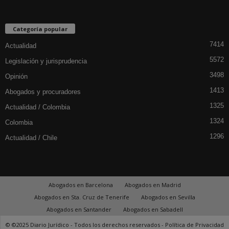
Categoría popular
7414
Actualidad
5572
Legislación y jurisprudencia
3498
Opinión
1413
Abogados y procuradores
1325
Actualidad / Colombia
1324
Colombia
1296
Actualidad / Chile
Abogados en Barcelona
Abogados en Madrid
Abogados en Sta. Cruz de Tenerife
Abogados en Sevilla
Abogados en Santander
Abogados en Sabadell
© ©2025 Diario Jurídico - Todos los derechos reservados -
Política de Privacidad