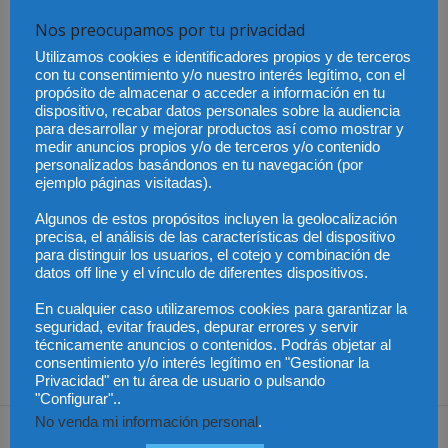
Recibe nuestro boletín semanal con la actualidad jurídica más
Nos preocupamos por tu privacidad
destacada.
Utilizamos cookies e identificadores propios y de terceros
con tu consentimiento y/o nuestro interés legítimo, con el
propósito de almacenar o acceder a información en tu
dispositivo, recabar datos personales sobre la audiencia
para desarrollar y mejorar productos así como mostrar y
medir anuncios propios y/o de terceros y/o contenido
personalizados basándonos en tu navegación (por
ejemplo páginas visitadas).
He leído y acepto la Política de privacidad
Algunos de estos propósitos incluyen la geolocalización
precisa, el análisis de las características del dispositivo
para distinguir los usuarios, el cotejo y combinación de
datos off line y el vínculo de diferentes dispositivos.
Sus datos serán incorporados a un fichero automatizado con el
En cualquier caso utilizaremos cookies para garantizar la
objeto exclusivo de dar respuesta a su suscripción Dicho fichero es
seguridad, evitar fraudes, depurar errores y servir
técnicamente anuncios o contenidos. Podrás objetar al
de titularidad exclusiva de LEXDIR GLOBAL S.L. y no será cedido a
consentimiento y/o interés legítimo en "Gestionar la
un tercero en ningún caso.
Privacidad" en tu área de usuario o pulsando
"Configurar"..
No venda mi información personal
.