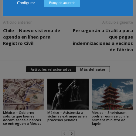
Configurar
Estoy de acuerdo
Share
Artículo anterior
Artículo siguiente
Chile – Nuevo sistema de
Perseguirán a Uralita para
agenda en línea para
que pague
Registro Civil
indemnizaciones a vecinos
de fábrica
Artículos relacionados
Más del autor
México – Gobierno
México – Asistencia a
México – Sheinbaum
solicita que bienes
víctimas extranjeras en
podría reunirse con la
decomisados a narcos
procesos penales
primera ministra de
se entreguen a México
Japón