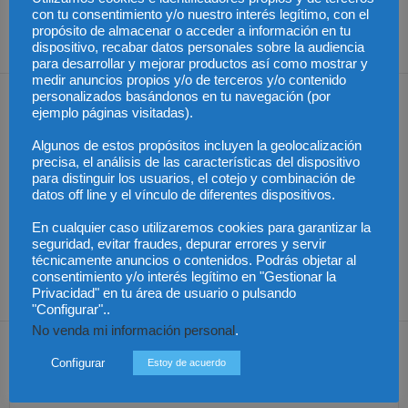
Perú – Keiko Fujimori sería
Colombia – Estabilidad
con tu consentimiento y/o nuestro interés legítimo, con el
la nueva presidente
laboral reforzada por
propósito de almacenar o acceder a información en tu
paternidad
dispositivo, recabar datos personales sobre la audiencia
para desarrollar y mejorar productos así como mostrar y
medir anuncios propios y/o de terceros y/o contenido
personalizados basándonos en tu navegación (por
Artículos relacionados
Más del autor
ejemplo páginas visitadas).
Algunos de estos propósitos incluyen la geolocalización
precisa, el análisis de las características del dispositivo
para distinguir los usuarios, el cotejo y combinación de
datos off line y el vínculo de diferentes dispositivos.
En cualquier caso utilizaremos cookies para garantizar la
México – Gobierno
México – Asistencia a
México – Sheinbaum
solicita que bienes
víctimas extranjeras en
podría reunirse con la
seguridad, evitar fraudes, depurar errores y servir
decomisados a narcos
procesos penales
primera ministra de
técnicamente anuncios o contenidos. Podrás objetar al
se entreguen a México
Japón
consentimiento y/o interés legítimo en "Gestionar la
Privacidad" en tu área de usuario o pulsando
"Configurar"..
No venda mi información personal
.
Dejar una respuesta
Configurar
Estoy de acuerdo