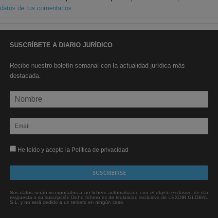
datos de tus comentarios.
SUSCRÍBETE A DIARIO JURÍDICO
Recibe nuestro boletín semanal con la actualidad jurídica más
destacada.
He leído y acepto la Política de privacidad
Sus datos serán incorporados a un fichero automatizado con el objeto exclusivo de dar
respuesta a su suscripción Dicho fichero es de titularidad exclusiva de LEXDIR GLOBAL
S.L. y no será cedido a un tercero en ningún caso.