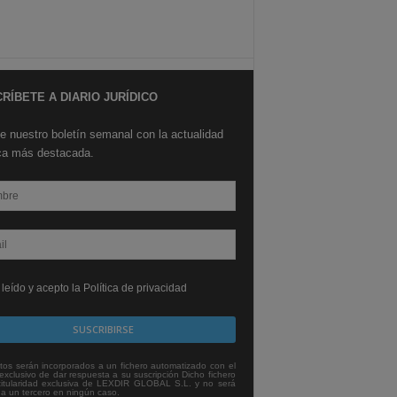
RÍBETE A DIARIO JURÍDICO
e nuestro boletín semanal con la actualidad
ica más destacada.
leído y acepto la Política de privacidad
tos serán incorporados a un fichero automatizado con el
exclusivo de dar respuesta a su suscripción Dicho fichero
titularidad exclusiva de LEXDIR GLOBAL S.L. y no será
 a un tercero en ningún caso.