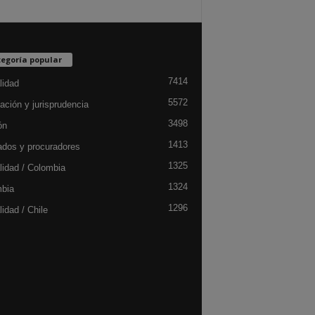
egoría popular
7414
lidad
5572
ación y jurisprudencia
3498
ón
1413
dos y procuradores
1325
lidad / Colombia
1324
bia
1296
idad / Chile