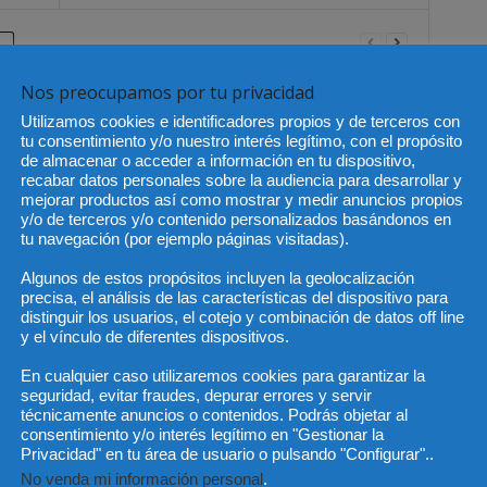
Nos preocupamos por tu privacidad
Utilizamos cookies e identificadores propios y de terceros con
tu consentimiento y/o nuestro interés legítimo, con el propósito
de almacenar o acceder a información en tu dispositivo,
recabar datos personales sobre la audiencia para desarrollar y
mejorar productos así como mostrar y medir anuncios propios
y/o de terceros y/o contenido personalizados basándonos en
tu navegación (por ejemplo páginas visitadas).
 lanza la serie “Claves
Una sentencia pionera avala el
as de la actualidad”
despido objetivo por ineptitud
Algunos de estos propósitos incluyen la geolocalización
ortar rigor jurídico a
sobrevenida pese a la
precisa, el análisis de las características del dispositivo para
andes debates sociales
denegación de incapacidad
distinguir los usuarios, el cotejo y combinación de datos off line
permanente
y el vínculo de diferentes dispositivos.
En cualquier caso utilizaremos cookies para garantizar la
seguridad, evitar fraudes, depurar errores y servir
técnicamente anuncios o contenidos. Podrás objetar al
consentimiento y/o interés legítimo en "Gestionar la
m
Privacidad" en tu área de usuario o pulsando "Configurar"..
parte de Olleros Abogados, enhorabuena a ellos y a
No venda mi información personal
.