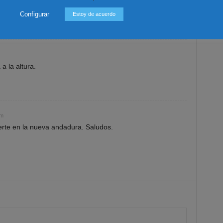
Configurar
Estoy de acuerdo
 la altura.
am
rte en la nueva andadura. Saludos.