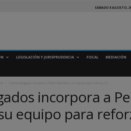
SÁBADO 8 AGOSTO, 2
ÓN
LEGISLACIÓN Y JURISPRUDENCIA
FISCAL
MEDIACIÓN
res
Olleros Abogados incorpora a Pedro Moraleda a su equipo para reforzar el...
gados incorpora a P
su equipo para reforz