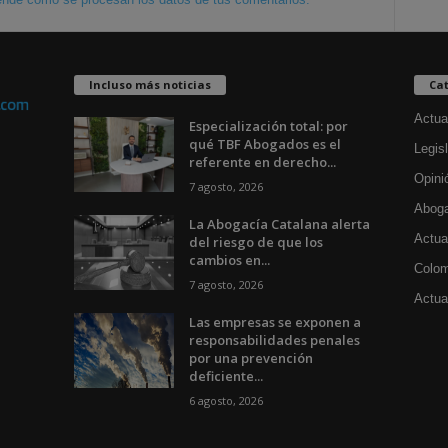
Incluso más noticias
Cat
Actua
Especialización total: por
qué TBF Abogados es el
Legisl
referente en derecho...
Opini
7 agosto, 2026
Aboga
La Abogacía Catalana alerta
Actua
del riesgo de que los
cambios en...
Colom
7 agosto, 2026
Actual
Las empresas se exponen a
responsabilidades penales
por una prevención
deficiente...
6 agosto, 2026