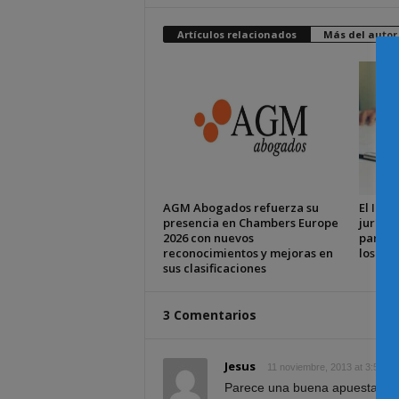
Artículos relacionados
Más del autor
AGM Abogados refuerza su
El ICAM
presencia en Chambers Europe
jurídic
2026 con nuevos
para ap
reconocimientos y mejoras en
los gr
sus clasificaciones
3 Comentarios
Jesus
11 noviembre, 2013 at 3:51 p
Parece una buena apuesta por 