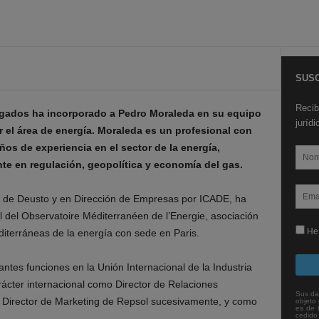
SUSC
Recib
gados ha incorporado a Pedro Moraleda en su equipo
juríd
r el área de energía. Moraleda es un profesional con
os de experiencia en el sector de la energía,
te en regulación, geopolítica y economía del gas.
d de Deusto y en Dirección de Empresas por ICADE, ha
l del Observatoire Méditerranéen de l’Energie, asociación
He 
iterráneas de la energía con sede en Paris.
es funciones en la Unión Internacional de la Industria
rácter internacional como Director de Relaciones
Sus da
y Director de Marketing de Repsol sucesivamente, y como
objeto 
es de 
cedido