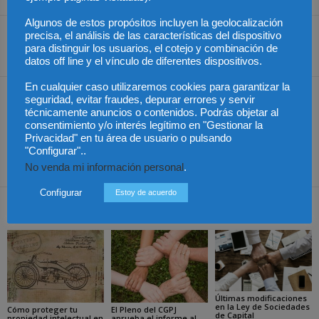
Algunos de estos propósitos incluyen la geolocalización
precisa, el análisis de las características del dispositivo
para distinguir los usuarios, el cotejo y combinación de
Share
datos off line y el vínculo de diferentes dispositivos.
En cualquier caso utilizaremos cookies para garantizar la
Artículo anterior
Artículo siguiente
seguridad, evitar fraudes, depurar errores y servir
técnicamente anuncios o contenidos. Podrás objetar al
El Supremo estimó los
Gestha quiere que los
consentimiento y/o interés legítimo en "Gestionar la
recursos contra dos
ricos paguen la crisis
Privacidad" en tu área de usuario o pulsando
sentencias que
"Configurar"..
condenaron a Endesa
No venda mi información personal
.
Configurar
Estoy de acuerdo
Artículos relacionados
Más del autor
Últimas modificaciones
en la Ley de Sociedades
Cómo proteger tu
El Pleno del CGPJ
de Capital
propiedad intelectual en
aprueba el informe al