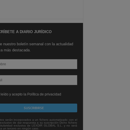
RÍBETE A DIARIO JURÍDICO
e nuestro boletín semanal con la actualidad
ica más destacada.
leído y acepto la Política de privacidad
tos serán incorporados a un fichero automatizado con el
exclusivo de dar respuesta a su suscripción Dicho fichero
titularidad exclusiva de LEXDIR GLOBAL S.L. y no será
 a un tercero en ningún caso.