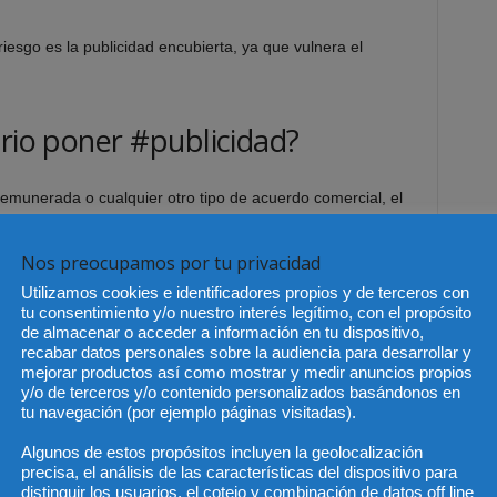
 riesgo es la publicidad encubierta, ya que vulnera el
orio poner #publicidad?
emunerada o cualquier otro tipo de acuerdo comercial, el
a como publicidad desde el inicio.
Nos preocupamos por tu privacidad
Utilizamos cookies e identificadores propios y de terceros con
tu consentimiento y/o nuestro interés legítimo, con el propósito
de almacenar o acceder a información en tu dispositivo,
recabar datos personales sobre la audiencia para desarrollar y
e publicación.
mejorar productos así como mostrar y medir anuncios propios
adas a la creación de contenido.
y/o de terceros y/o contenido personalizados basándonos en
a cambio de visibilidad.
tu navegación (por ejemplo páginas visitadas).
Algunos de estos propósitos incluyen la geolocalización
 etiquetas como:
precisa, el análisis de las características del dispositivo para
distinguir los usuarios, el cotejo y combinación de datos off line