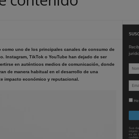
SUSC
Recib
o como uno de los principales canales de consumo de
juríd
to. Instagram, TikTok o YouTube han dejado de ser
vertirse en auténticos medios de comunicación, donde
ran de manera habitual en el desarrollo de una
te impacto económico y reputacional.
He 
Sus da
objeto 
es de 
cedido