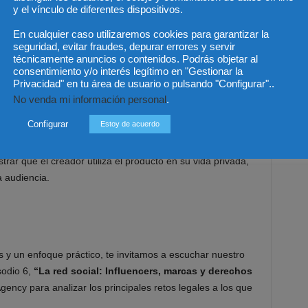
y el vínculo de diferentes dispositivos.
En cualquier caso utilizaremos cookies para garantizar la
seguridad, evitar fraudes, depurar errores y servir
técnicamente anuncios o contenidos. Podrás objetar al
consentimiento y/o interés legítimo en "Gestionar la
Privacidad" en tu área de usuario o pulsando "Configurar"..
No venda mi información personal
.
ada, sino que el mensaje resulte claro, visible y
Configurar
Estoy de acuerdo
rimer momento.
trar que el creador utiliza el producto en su vida privada,
a audiencia.
s y un enfoque práctico, te invitamos a escuchar nuestro
sodio 6,
“La red social: Influencers, marcas y derechos
gency para analizar los principales retos legales a los que