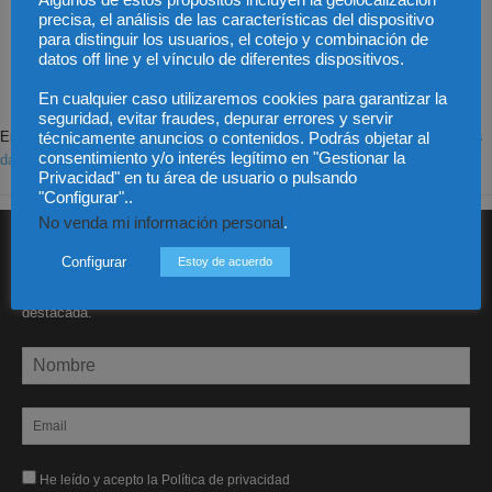
Algunos de estos propósitos incluyen la geolocalización
comment.
precisa, el análisis de las características del dispositivo
para distinguir los usuarios, el cotejo y combinación de
datos off line y el vínculo de diferentes dispositivos.
En cualquier caso utilizaremos cookies para garantizar la
seguridad, evitar fraudes, depurar errores y servir
Este sitio usa Akismet para reducir el spam.
Aprende cómo se procesan los
técnicamente anuncios o contenidos. Podrás objetar al
consentimiento y/o interés legítimo en "Gestionar la
datos de tus comentarios.
Privacidad" en tu área de usuario o pulsando
"Configurar"..
No venda mi información personal
.
SUSCRÍBETE A DIARIO JURÍDICO
Configurar
Estoy de acuerdo
Recibe nuestro boletín semanal con la actualidad jurídica más
destacada.
He leído y acepto la Política de privacidad