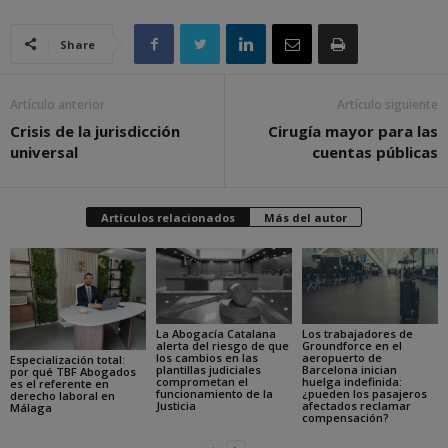
Share
Artículo anterior
Artículo siguiente
Crisis de la jurisdicción
Cirugía mayor para las
universal
cuentas públicas
Artículos relacionados
Más del autor
La Abogacía Catalana
Los trabajadores de
alerta del riesgo de que
Groundforce en el
los cambios en las
aeropuerto de
Especialización total:
plantillas judiciales
Barcelona inician
por qué TBF Abogados
comprometan el
huelga indefinida:
es el referente en
funcionamiento de la
¿pueden los pasajeros
derecho laboral en
Justicia
afectados reclamar
Málaga
compensación?