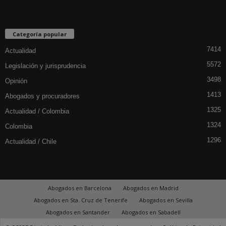
Categoría popular
7414
Actualidad
5572
Legislación y jurisprudencia
3498
Opinión
1413
Abogados y procuradores
1325
Actualidad / Colombia
1324
Colombia
1296
Actualidad / Chile
Abogados en Barcelona
Abogados en Madrid
Abogados en Sta. Cruz de Tenerife
Abogados en Sevilla
Abogados en Santander
Abogados en Sabadell