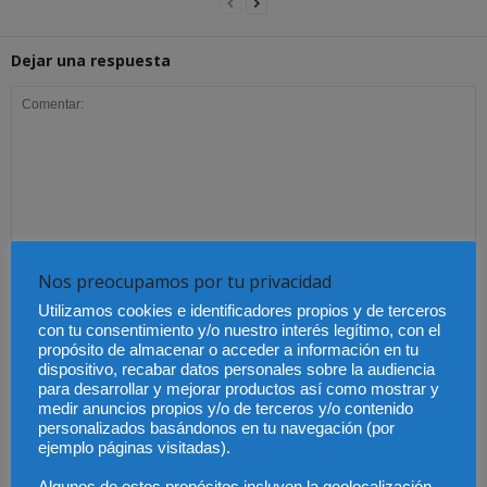
Dejar una respuesta
Nos preocupamos por tu privacidad
Utilizamos cookies e identificadores propios y de terceros
con tu consentimiento y/o nuestro interés legítimo, con el
propósito de almacenar o acceder a información en tu
dispositivo, recabar datos personales sobre la audiencia
para desarrollar y mejorar productos así como mostrar y
medir anuncios propios y/o de terceros y/o contenido
personalizados basándonos en tu navegación (por
ejemplo páginas visitadas).
Save my name, email, and website in this browser for the next time I