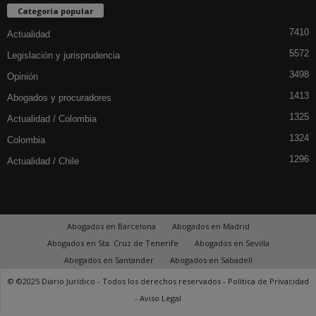
Categoría popular
7410
Actualidad
5572
Legislación y jurisprudencia
3498
Opinión
1413
Abogados y procuradores
1325
Actualidad / Colombia
1324
Colombia
1296
Actualidad / Chile
Abogados en Barcelona
Abogados en Madrid
Abogados en Sta. Cruz de Tenerife
Abogados en Sevilla
Abogados en Santander
Abogados en Sabadell
© ©2025 Diario Jurídico - Todos los derechos reservados -
Política de Privacidad
-
Aviso Legal