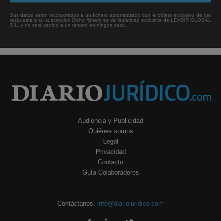
Sus datos serán incorporados a un fichero automatizado con el objeto exclusivo de dar
respuesta a su suscripción Dicho fichero es de titularidad exclusiva de LEXDIR GLOBAL
S.L. y no será cedido a un tercero en ningún caso.
Audiencia y Publicidad
Quiénes somos
Legal
Privacidad
Contacto
Guía Colaboradores
Contáctanos:
info@diariojuridico.com