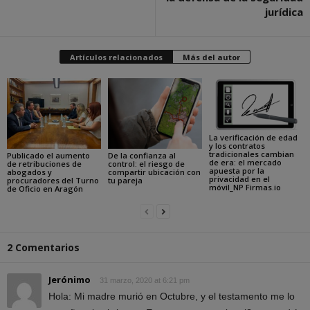
jurídica
Artículos relacionados
Más del autor
La verificación de edad
y los contratos
tradicionales cambian
Publicado el aumento
De la confianza al
de era: el mercado
de retribuciones de
control: el riesgo de
apuesta por la
abogados y
compartir ubicación con
privacidad en el
procuradores del Turno
tu pareja
móvil_NP Firmas.io
de Oficio en Aragón
2 Comentarios
Jerónimo
31 marzo, 2020 at 6:21 pm
Hola: Mi madre murió en Octubre, y el testamento me lo