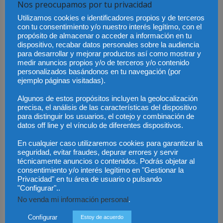
Nos preocupamos por tu privacidad
es necesario que esté delante un notario.
Utilizamos cookies e identificadores propios y de terceros
con tu consentimiento y/o nuestro interés legítimo, con el
Es necesario que su vida corra peligro y peligro inminente y
propósito de almacenar o acceder a información en tu
además, si es posible que el testador otorgue el testamento abierto
dispositivo, recabar datos personales sobre la audiencia
para desarrollar y mejorar productos así como mostrar y
notarial no será válida esta forma.
medir anuncios propios y/o de terceros y/o contenido
personalizados basándonos en tu navegación (por
ejemplo páginas visitadas).
Testamento en tiempo de epidemia
Algunos de estos propósitos incluyen la geolocalización
La otra opción es
en tiempo de epidemia,
también puede hacerse
precisa, el análisis de las características del dispositivo
para distinguir los usuarios, el cotejo y combinación de
un testamento abierto sin necesidad de ir a ningún notario y
datos off line y el vínculo de diferentes dispositivos.
solamente ante tres testigos que tengan más de 16 años.
En cualquier caso utilizaremos cookies para garantizar la
seguridad, evitar fraudes, depurar errores y servir
técnicamente anuncios o contenidos. Podrás objetar al
consentimiento y/o interés legítimo en "Gestionar la
Privacidad" en tu área de usuario o pulsando
"Configurar"..
No venda mi información personal
.
Configurar
Estoy de acuerdo