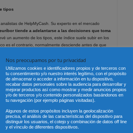
e tipos
s analistas de HelpMyCash. Su experto en el mercado
 euríbor tiende a adelantarse a las decisiones que toma
prevé un aumento de los tipos, este índice suele subir en los
tico es el contrario, normalmente desciende antes de que
Nos preocupamos por tu privacidad
to en Oriente Medio,
los mercados pronosticaron hasta
Utilizamos cookies e identificadores propios y de terceros con
 Europeo para contener el más que probable aumento de
tu consentimiento y/o nuestro interés legítimo, con el propósito
de almacenar o acceder a información en tu dispositivo,
el verano. Y el euríbor, como era de esperar, tendió al alza
recabar datos personales sobre la audiencia para desarrollar y
1% en febrero al 2,804% en mayo.
mejorar productos así como mostrar y medir anuncios propios
y/o de terceros y/o contenido personalizados basándonos en
tu navegación (por ejemplo páginas visitadas).
euríbor ya descontaban el aumento de tipos de junio y
Por ello, el analista del comparador cree que “es
Algunos de estos propósitos incluyen la geolocalización
 se haya estancado este mes”. Y no descarta que pueda
precisa, el análisis de las características del dispositivo para
distinguir los usuarios, el cotejo y combinación de datos off line
ales del año.
y el vínculo de diferentes dispositivos.