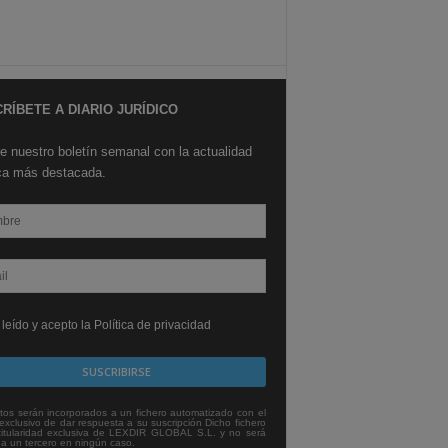
RÍBETE A DIARIO JURÍDICO
e nuestro boletín semanal con la actualidad
ica más destacada.
leído y acepto la Política de privacidad
tos serán incorporados a un fichero automatizado con el
exclusivo de dar respuesta a su suscripción Dicho fichero
titularidad exclusiva de LEXDIR GLOBAL S.L. y no será
 a un tercero en ningún caso.