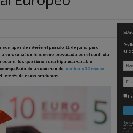
SUSC
Recib
 sus tipos de interés el pasado 11 de junio para
juríd
n la eurozona; un fenómeno provocado por el conflicto
 ocurre, los que tienen una hipoteca variable
ir acompañado de un ascenso del
euríbor a 12 meses
,
el interés de estos productos.
He 
Sus da
objeto 
es de 
cedido