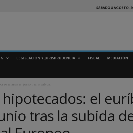
SÁBADO 8 AGOSTO, 2
ÓN
LEGISLACIÓN Y JURISPRUDENCIA
FISCAL
MEDIACIÓN
or se estanca en junio tras la subida...
 hipotecados: el eurí
unio tras la subida de
al Europeo