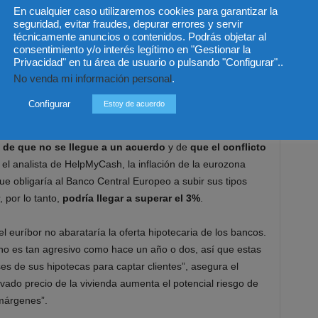
En cualquier caso utilizaremos cookies para garantizar la
seguridad, evitar fraudes, depurar errores y servir
técnicamente anuncios o contenidos. Podrás objetar al
ados Unidos e Irán parecen estar dispuestos a llegar a
consentimiento y/o interés legítimo en "Gestionar la
ón. Si eso se produce, es probable que la inflación en la
Privacidad" en tu área de usuario o pulsando "Configurar"..
 al Banco Central Europeo a mantener sus tipos sin
No venda mi información personal
.
 escenario
, explica Riera,
el euríbor podría bajar un
Configurar
Estoy de acuerdo
 de que no se llegue a un acuerdo
y de
que el conflicto
 el analista de HelpMyCash, la inflación de la eurozona
ue obligaría al Banco Central Europeo a subir sus tipos
, por lo tanto,
podría llegar a superar el 3%
.
l euríbor no abarataría la oferta hipotecaria de los bancos.
 no es tan agresivo como hace un año o dos, así que estas
ses de sus hipotecas para captar clientes”, asegura el
evado precio de la vivienda aumenta el potencial riesgo de
márgenes”.