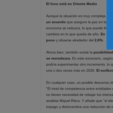
El foco está en Oriente Medio
Aunque la situación es muy compleja,
Est
un acuerdo
que asegure la paz en la regi
eurozona se reduzca, lo que puede llevar
cambios en lo que queda de año.
En ese
poco
y situarse alrededor del
2,6%
.
Ahora bien, también existe la
posibilidad
se recrudezca
. En este escenario, según
podría experimentar otro incremento, lo q
una o dos veces más en 2026.
El euríbor
En cualquier caso, un posible descenso de
“El nivel de competencia entre entidades
no tienen necesidad de rebajar los intere
analista Miquel Riera. Y añade que “el el
impago y desincentiva una reducción de 