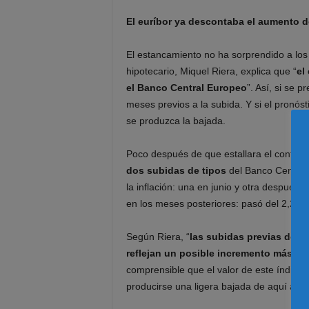
El euríbor ya descontaba el aumento d
El estancamiento no ha sorprendido a lo
hipotecario, Miquel Riera, explica que “
el
el Banco Central Europeo
”. Así, si se 
meses previos a la subida. Y si el pronós
se produzca la bajada.
Poco después de que estallara el conflic
dos subidas de tipos
del Banco Central
la inflación: una en junio y otra después d
en los meses posteriores: pasó del 2,22
Según Riera, “
las subidas previas del 
reflejan un posible incremento más
”. 
comprensible que el valor de este índice
producirse una ligera bajada de aquí a fin