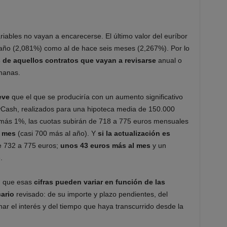
riables no vayan a encarecerse. El último valor del euríbor
n año (2,081%) como al de hace seis meses (2,267%). Por lo
s de aquellos contratos que vayan a revisarse
anual o
manas.
eve
que el que se produciría con un aumento significativo
yCash, realizados para una hipoteca media de 150.000
 más 1%, las cuotas subirán de 718 a 775 euros mensuales
l mes
(casi 700 más al año). Y
si la actualización es
e 732 a 775 euros;
unos 43 euros más al mes
y un
.
n que esas
cifras pueden variar en función de las
ario
revisado: de su importe y plazo pendientes, del
nar el interés y del tiempo que haya transcurrido desde la