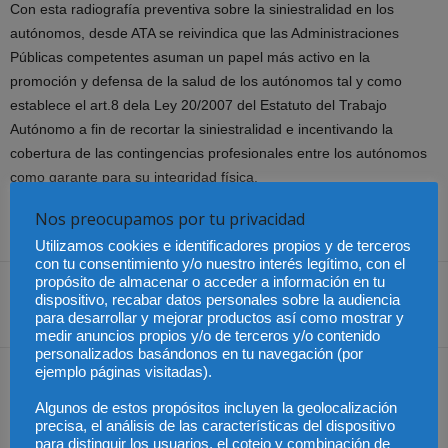
Con esta radiografía preventiva sobre la siniestralidad en los
autónomos, desde ATA se reivindica que las Administraciones
Públicas competentes asuman un papel más activo en la
promoción y defensa de la salud de los autónomos tal y como
establece el art.8 dela Ley 20/2007 del Estatuto del Trabajo
Autónomo a fin de recortar la siniestralidad e incentivando la
cobertura de las contingencias profesionales entre los autónomos
como garante para su integridad física.
Nos preocupamos por tu privacidad
Utilizamos cookies e identificadores propios y de terceros
con tu consentimiento y/o nuestro interés legítimo, con el
propósito de almacenar o acceder a información en tu
dispositivo, recabar datos personales sobre la audiencia
para desarrollar y mejorar productos así como mostrar y
Share
medir anuncios propios y/o de terceros y/o contenido
personalizados basándonos en tu navegación (por
ejemplo páginas visitadas).
Artículo anterior
Artículo siguiente
El número de parados
Según el Plan contra el
Algunos de estos propósitos incluyen la geolocalización
aumenta en 365.900
Fraude en el Empleo
precisa, el análisis de las características del dispositivo
para distinguir los usuarios, el cotejo y combinación de
personas en el primer
aprobado por el Gobierno,