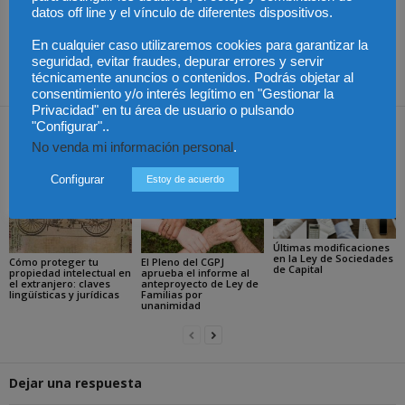
datos off line y el vínculo de diferentes dispositivos.
trimestre, hasta los 5,639
el empresario que
millones
contrate de forma
En cualquier caso utilizaremos cookies para garantizar la
irregular podría verse en
seguridad, evitar fraudes, depurar errores y servir
la cárcel
técnicamente anuncios o contenidos. Podrás objetar al
consentimiento y/o interés legítimo en "Gestionar la
Privacidad" en tu área de usuario o pulsando
"Configurar"..
Artículos relacionados
Más del autor
No venda mi información personal
.
Configurar
Estoy de acuerdo
Últimas modificaciones
en la Ley de Sociedades
Cómo proteger tu
El Pleno del CGPJ
de Capital
propiedad intelectual en
aprueba el informe al
el extranjero: claves
anteproyecto de Ley de
lingüísticas y jurídicas
Familias por
unanimidad
Dejar una respuesta