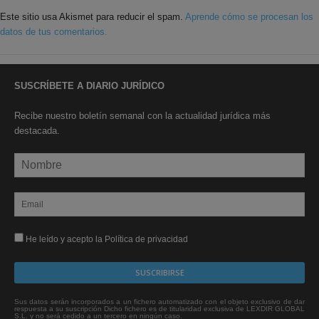
Este sitio usa Akismet para reducir el spam.
Aprende cómo se procesan los
datos de tus comentarios.
SUSCRÍBETE A DIARIO JURÍDICO
Recibe nuestro boletín semanal con la actualidad jurídica más
destacada.
He leído y acepto la Política de privacidad
Sus datos serán incorporados a un fichero automatizado con el objeto exclusivo de dar
respuesta a su suscripción Dicho fichero es de titularidad exclusiva de LEXDIR GLOBAL
S.L. y no será cedido a un tercero en ningún caso.