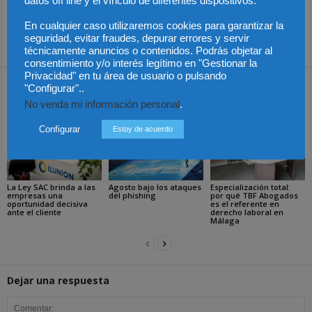
datos off line y el vínculo de diferentes dispositivos.
afectados por el Cártel de
laboral en Cataluña en
En cualquier caso utilizaremos cookies para garantizar la
Coches aún no han
2025?
seguridad, evitar fraudes, depurar errores y servir
reclamado
técnicamente anuncios o contenidos. Podrás objetar al
consentimiento y/o interés legítimo en "Gestionar la
Privacidad" en tu área de usuario o pulsando
"Configurar"..
Artículos relacionados
Más del autor
No venda mi información personal
.
Configurar
Estoy de acuerdo
La Ley SAC brinda a las
Agosto bajo los ataques
Especialización total:
empresas una
del phishing
por qué TBF Abogados
oportunidad decisiva
es el referente en
ante el cliente
derecho laboral en
Málaga
Dejar una respuesta