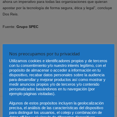
ahora un imperativo para todas las organizaciones que quieran
apostar por la tecnología de forma segura, ética y legal”, concluye
Dos Reis.
Fuente:
Grupo SPEC
Nos preocupamos por tu privacidad
Utilizamos cookies e identificadores propios y de terceros
con tu consentimiento y/o nuestro interés legítimo, con el
propósito de almacenar o acceder a información en tu
dispositivo, recabar datos personales sobre la audiencia
para desarrollar y mejorar productos así como mostrar y
medir anuncios propios y/o de terceros y/o contenido
Share
personalizados basándonos en tu navegación (por
ejemplo páginas visitadas).
Algunos de estos propósitos incluyen la geolocalización
Artículo anterior
Artículo siguiente
precisa, el análisis de las características del dispositivo
Los bufetes de abogados
¿Por qué tenemos tasas
para distinguir los usuarios, el cotejo y combinación de
alertan: millones de
tan altas de absentismo