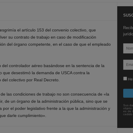
SUSC
Recib
sgrimía el artículo 153 del convenio colectivo, que
juríd
ver su contrato de trabajo en caso de modificación
ución del órgano competente, en el caso de que el empleado
ón del controlador aéreo basándose en la sentencia de la
zo que desestimó la demanda de USCA contra la
He 
 del colectivo por Real Decreto.
 de las condiciones de trabajo no son consecuencia de «la
r, de un órgano de la administración pública, sino que se
Sus da
 por el poder legislativo frente a la que la administración y
objeto 
es de 
cedido
 que darle cumplimiento».