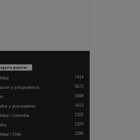
egoría popular
7414
lidad
5572
ación y jurisprudencia
3498
ón
1413
dos y procuradores
1325
lidad / Colombia
1324
bia
1296
idad / Chile