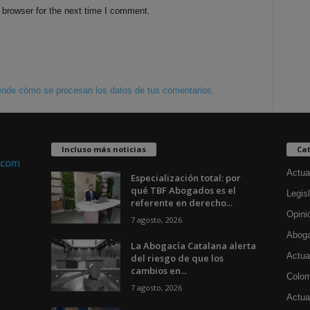
 browser for the next time I comment.
nde cómo se procesan los datos de tus comentarios.
Incluso más noticias
Cat
Actua
Especialización total: por
qué TBF Abogados es el
Legisl
referente en derecho...
Opini
7 agosto, 2026
Aboga
La Abogacía Catalana alerta
Actua
del riesgo de que los
cambios en...
Colom
7 agosto, 2026
Actual