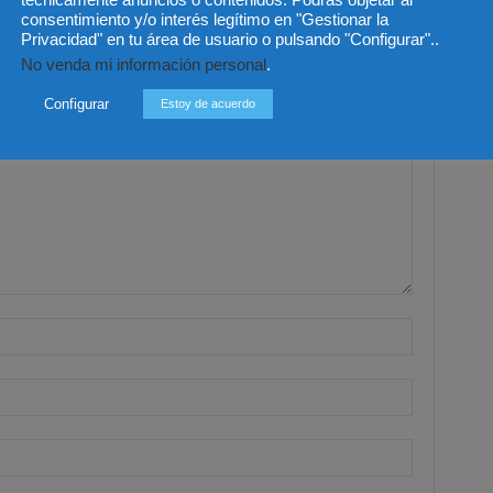
e al anteproyecto de Ley
Ley de Sociedades de Capital
consentimiento y/o interés legítimo en "Gestionar la
ilias por unanimidad
Privacidad" en tu área de usuario o pulsando "Configurar"..
No venda mi información personal
.
Configurar
Estoy de acuerdo