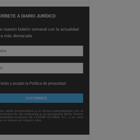
RÍBETE A DIARIO JURÍDICO
e nuestro boletín semanal con la actualidad
ica más destacada.
leído y acepto la Política de privacidad
tos serán incorporados a un fichero automatizado con el
exclusivo de dar respuesta a su suscripción Dicho fichero
titularidad exclusiva de LEXDIR GLOBAL S.L. y no será
 a un tercero en ningún caso.