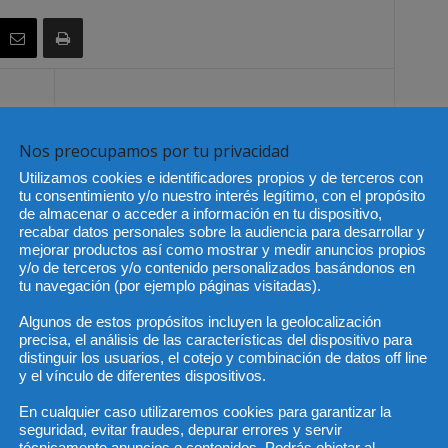
Artículo siguiente
al
Jaque legal a los Hedge Funds
Nos preocupamos por tu privacidad
Utilizamos cookies e identificadores propios y de terceros con
tu consentimiento y/o nuestro interés legítimo, con el propósito
de almacenar o acceder a información en tu dispositivo,
recabar datos personales sobre la audiencia para desarrollar y
mejorar productos así como mostrar y medir anuncios propios
y/o de terceros y/o contenido personalizados basándonos en
tu navegación (por ejemplo páginas visitadas).
Algunos de estos propósitos incluyen la geolocalización
precisa, el análisis de las características del dispositivo para
distinguir los usuarios, el cotejo y combinación de datos off line
y el vínculo de diferentes dispositivos.
En cualquier caso utilizaremos cookies para garantizar la
seguridad, evitar fraudes, depurar errores y servir
o del CGPJ aprueba el
Últimas modificaciones en la
técnicamente anuncios o contenidos. Podrás objetar al