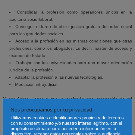
Consolidar la profesión como operadores únicos en la
auditoría socio-laboral.
Conseguir el turno de oficio: justicia gratuita del orden social
para los graudados sociales.
Acceso a la profesión en las mismas condiciones que otras
profesiones, como los abogados. Es decir, máster de acceso y
examen de Estado.
Trabajar con las universidades para una mayor orientación
jurídica de la profesión.
Adaptar la profesión a las nuevas tecnologías.
Mediación intrajudicial.
Y por último, llegar a que la profesión sea reconocida de tal
manera que no tengamos que explicar a qué se dedica un
Nos preocupamos por tu privacidad
graduado social.
Utilizamos cookies e identificadores propios y de terceros
con tu consentimiento y/o nuestro interés legítimo, con el
¿Qué representa para Colegio de Graduados de
propósito de almacenar o acceder a información en tu
dispositivo, recabar datos personales sobre la audiencia