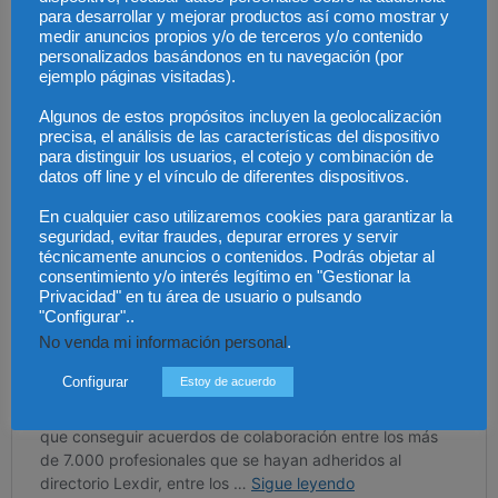
Álava el
acuerdo firmado con Lexdir
?
para desarrollar y mejorar productos así como mostrar y
medir anuncios propios y/o de terceros y/o contenido
Una extraordinaria oportunidad de que se conozca aún más e
personalizados basándonos en tu navegación (por
identifique mejor la profesión de Graduado Social, así como de la
ejemplo páginas visitadas).
iniciación en la incursión de las nuevas tecnologías y necesidades
Algunos de estos propósitos incluyen la geolocalización
del mercado e incluso una nueva línea de negocio.
precisa, el análisis de las características del dispositivo
para distinguir los usuarios, el cotejo y combinación de
datos off line y el vínculo de diferentes dispositivos.
En cualquier caso utilizaremos cookies para garantizar la
seguridad, evitar fraudes, depurar errores y servir
técnicamente anuncios o contenidos. Podrás objetar al
consentimiento y/o interés legítimo en "Gestionar la
Privacidad" en tu área de usuario o pulsando
"Configurar"..
No venda mi información personal
.
Configurar
Estoy de acuerdo