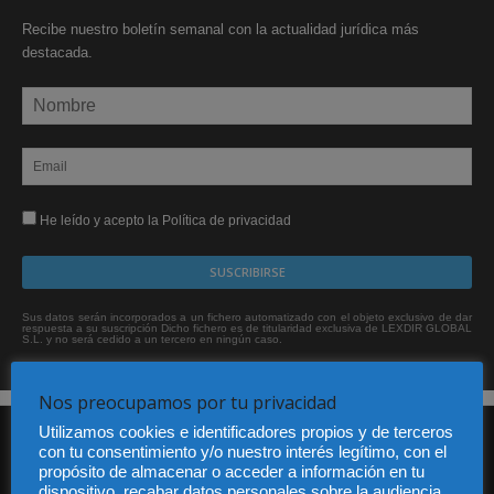
Recibe nuestro boletín semanal con la actualidad jurídica más
destacada.
He leído y acepto la Política de privacidad
Sus datos serán incorporados a un fichero automatizado con el objeto exclusivo de dar
respuesta a su suscripción Dicho fichero es de titularidad exclusiva de LEXDIR GLOBAL
S.L. y no será cedido a un tercero en ningún caso.
Nos preocupamos por tu privacidad
Utilizamos cookies e identificadores propios y de terceros
con tu consentimiento y/o nuestro interés legítimo, con el
propósito de almacenar o acceder a información en tu
dispositivo, recabar datos personales sobre la audiencia