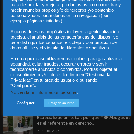
para desarrollar y mejorar productos así como mostrar y
medir anuncios propios y/o de terceros y/o contenido
personalizados basándonos en tu navegación (por
Audiencia y Publicidad
ejemplo páginas visitadas).
Quiénes somos
Legal
Algunos de estos propósitos incluyen la geolocalización
Privacidad
precisa, el análisis de las características del dispositivo
Contacto
para distinguir los usuarios, el cotejo y combinación de
Guía Colaboradores
datos off line y el vínculo de diferentes dispositivos.
En cualquier caso utilizaremos cookies para garantizar la
seguridad, evitar fraudes, depurar errores y servir
Contáctanos:
info@diariojuridico.com
técnicamente anuncios o contenidos. Podrás objetar al
consentimiento y/o interés legítimo en "Gestionar la
Privacidad" en tu área de usuario o pulsando
"Configurar"..
No venda mi información personal
.
Configurar
Estoy de acuerdo
Incluso más noticias
Especialización total: por qué TBF Abogados
es el referente en derecho...
7 agosto, 2026