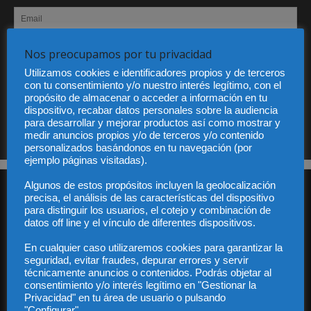
Nos preocupamos por tu privacidad
He leído y acepto la Política de privacidad
Utilizamos cookies e identificadores propios y de terceros
con tu consentimiento y/o nuestro interés legítimo, con el
propósito de almacenar o acceder a información en tu
dispositivo, recabar datos personales sobre la audiencia
Sus datos serán incorporados a un fichero automatizado con el objeto exclusivo de dar
respuesta a su suscripción Dicho fichero es de titularidad exclusiva de LEXDIR GLOBAL
para desarrollar y mejorar productos así como mostrar y
S.L. y no será cedido a un tercero en ningún caso.
medir anuncios propios y/o de terceros y/o contenido
personalizados basándonos en tu navegación (por
ejemplo páginas visitadas).
Algunos de estos propósitos incluyen la geolocalización
precisa, el análisis de las características del dispositivo
para distinguir los usuarios, el cotejo y combinación de
datos off line y el vínculo de diferentes dispositivos.
En cualquier caso utilizaremos cookies para garantizar la
seguridad, evitar fraudes, depurar errores y servir
Audiencia y Publicidad
técnicamente anuncios o contenidos. Podrás objetar al
Quiénes somos
consentimiento y/o interés legítimo en "Gestionar la
Legal
Privacidad" en tu área de usuario o pulsando
Privacidad
"Configurar"..