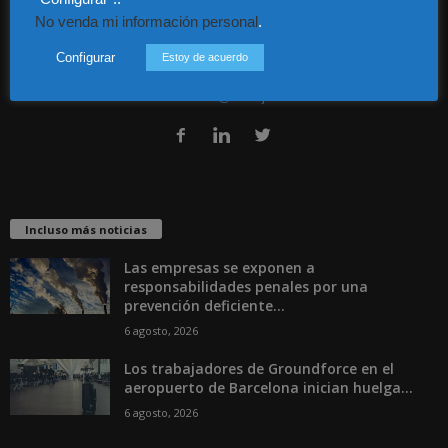
Contacto
No venda mi información personal
.
Guía Colaboradores
Configurar
Estoy de acuerdo
Contáctanos:
info@diariojuridico.com
Incluso más noticias
Las empresas se exponen a
responsabilidades penales por una
prevención deficiente...
6 agosto, 2026
Los trabajadores de Groundforce en el
aeropuerto de Barcelona inician huelga...
6 agosto, 2026