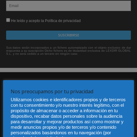
He leído y acepto la Política de privacidad
Sus datos serán incorporados a un fichero automatizado con el objeto exclusivo de dar
respuesta a su suscripción Dicho fichero es de titularidad exclusiva de LEXDIR GLOBAL
S.L. y no será cedido a un tercero en ningún caso.
Nos preocupamos por tu privacidad
Utilizamos cookies e identificadores propios y de terceros
con tu consentimiento y/o nuestro interés legítimo, con el
propósito de almacenar o acceder a información en tu
Audiencia y Publicidad
dispositivo, recabar datos personales sobre la audiencia
Quiénes somos
para desarrollar y mejorar productos así como mostrar y
Legal
medir anuncios propios y/o de terceros y/o contenido
Privacidad
personalizados basándonos en tu navegación (por