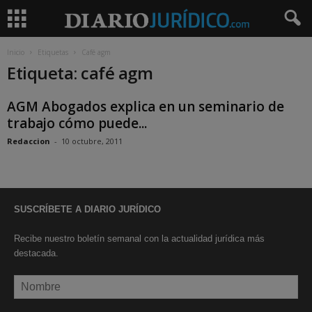
Inicio
Etiquetas
Café agm
Etiqueta: café agm
AGM Abogados explica en un seminario de
trabajo cómo puede...
Redaccion
-
10 octubre, 2011
SUSCRÍBETE A DIARIO JURÍDICO
Recibe nuestro boletín semanal con la actualidad jurídica más
destacada.