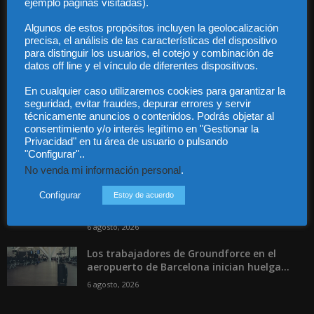
ejemplo páginas visitadas).
Contacto
Guía Colaboradores
Algunos de estos propósitos incluyen la geolocalización
precisa, el análisis de las características del dispositivo
para distinguir los usuarios, el cotejo y combinación de
Contáctanos:
info@diariojuridico.com
datos off line y el vínculo de diferentes dispositivos.
En cualquier caso utilizaremos cookies para garantizar la
seguridad, evitar fraudes, depurar errores y servir
técnicamente anuncios o contenidos. Podrás objetar al
consentimiento y/o interés legítimo en "Gestionar la
Privacidad" en tu área de usuario o pulsando
"Configurar"..
Incluso más noticias
No venda mi información personal
.
Las empresas se exponen a
responsabilidades penales por una
Configurar
Estoy de acuerdo
prevención deficiente...
6 agosto, 2026
Los trabajadores de Groundforce en el
aeropuerto de Barcelona inician huelga...
6 agosto, 2026