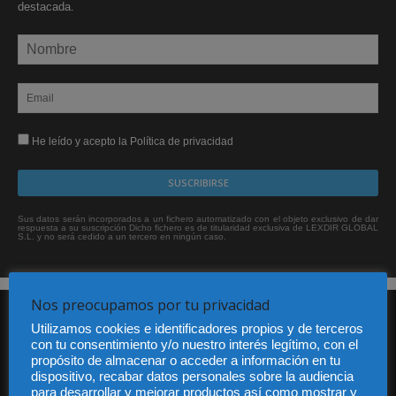
destacada.
He leído y acepto la Política de privacidad
Sus datos serán incorporados a un fichero automatizado con el objeto exclusivo de dar
respuesta a su suscripción Dicho fichero es de titularidad exclusiva de LEXDIR GLOBAL
S.L. y no será cedido a un tercero en ningún caso.
Nos preocupamos por tu privacidad
Utilizamos cookies e identificadores propios y de terceros
con tu consentimiento y/o nuestro interés legítimo, con el
propósito de almacenar o acceder a información en tu
dispositivo, recabar datos personales sobre la audiencia
para desarrollar y mejorar productos así como mostrar y