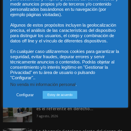
medir anuncios propios y/o de terceros y/o contenido
Audiencia y Publicidad
personalizados basándonos en tu navegación (por
Quiénes somos
ejemplo páginas visitadas).
Legal
Privacidad
Algunos de estos propósitos incluyen la geolocalización
Contacto
precisa, el análisis de las características del dispositivo
Guía Colaboradores
para distinguir los usuarios, el cotejo y combinación de
datos off line y el vínculo de diferentes dispositivos.
En cualquier caso utilizaremos cookies para garantizar la
Contáctanos:
info@diariojuridico.com
seguridad, evitar fraudes, depurar errores y servir
técnicamente anuncios o contenidos. Podrás objetar al
consentimiento y/o interés legítimo en "Gestionar la
Privacidad" en tu área de usuario o pulsando
"Configurar"..
No venda mi información personal
.
Incluso más noticias
Configurar
Estoy de acuerdo
Especialización total: por qué TBF Abogados
es el referente en derecho...
7 agosto, 2026