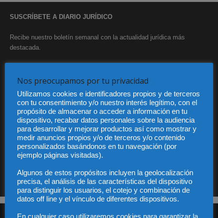
SUSCRÍBETE A DIARIO JURÍDICO
Recibe nuestro boletín semanal con la actualidad jurídica más
destacada.
Nos preocupamos por tu privacidad
Utilizamos cookies e identificadores propios y de terceros
con tu consentimiento y/o nuestro interés legítimo, con el
propósito de almacenar o acceder a información en tu
dispositivo, recabar datos personales sobre la audiencia
He leído y acepto la Política de privacidad
para desarrollar y mejorar productos así como mostrar y
medir anuncios propios y/o de terceros y/o contenido
personalizados basándonos en tu navegación (por
ejemplo páginas visitadas).
Sus datos serán incorporados a un fichero automatizado con el objeto exclusivo de dar
respuesta a su suscripción Dicho fichero es de titularidad exclusiva de LEXDIR GLOBAL
Algunos de estos propósitos incluyen la geolocalización
S.L. y no será cedido a un tercero en ningún caso.
precisa, el análisis de las características del dispositivo
para distinguir los usuarios, el cotejo y combinación de
datos off line y el vínculo de diferentes dispositivos.
En cualquier caso utilizaremos cookies para garantizar la