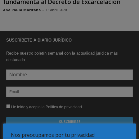
fundamenta al Decreto de Excarcelación
Ana Paula Maritano
-
16 abril, 2020
SUSCRÍBETE A DIARIO JURÍDICO
Recibe nuestro boletín semanal con la actualidad jurídica más
destacada.
He leído y acepto la Política de privacidad
Nos preocupamos por tu privacidad
Sus datos serán incorporados a un fichero automatizado con el objeto exclusivo de dar
respuesta a su suscripción Dicho fichero es de titularidad exclusiva de LEXDIR GLOBAL