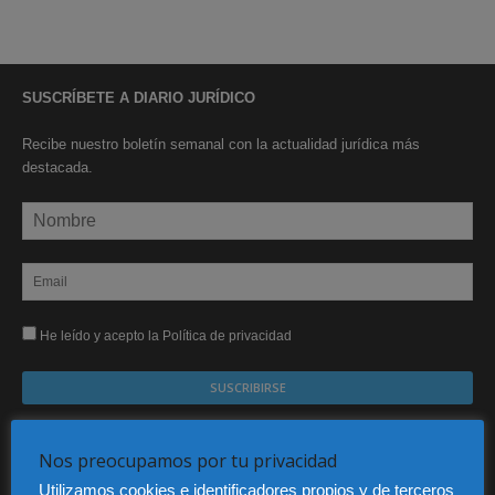
SUSCRÍBETE A DIARIO JURÍDICO
Recibe nuestro boletín semanal con la actualidad jurídica más
destacada.
He leído y acepto la Política de privacidad
Sus datos serán incorporados a un fichero automatizado con el objeto exclusivo de dar
respuesta a su suscripción Dicho fichero es de titularidad exclusiva de LEXDIR GLOBAL
Nos preocupamos por tu privacidad
S.L. y no será cedido a un tercero en ningún caso.
Utilizamos cookies e identificadores propios y de terceros