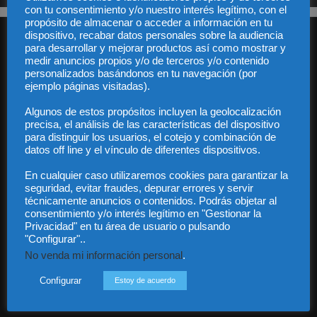
con tu consentimiento y/o nuestro interés legítimo, con el
propósito de almacenar o acceder a información en tu
dispositivo, recabar datos personales sobre la audiencia
para desarrollar y mejorar productos así como mostrar y
medir anuncios propios y/o de terceros y/o contenido
personalizados basándonos en tu navegación (por
ejemplo páginas visitadas).
Algunos de estos propósitos incluyen la geolocalización
Audiencia y Publicidad
precisa, el análisis de las características del dispositivo
Quiénes somos
para distinguir los usuarios, el cotejo y combinación de
Legal
datos off line y el vínculo de diferentes dispositivos.
Privacidad
Contacto
En cualquier caso utilizaremos cookies para garantizar la
Guía Colaboradores
seguridad, evitar fraudes, depurar errores y servir
técnicamente anuncios o contenidos. Podrás objetar al
consentimiento y/o interés legítimo en "Gestionar la
Privacidad" en tu área de usuario o pulsando
Contáctanos:
info@diariojuridico.com
"Configurar"..
No venda mi información personal
.
Configurar
Estoy de acuerdo