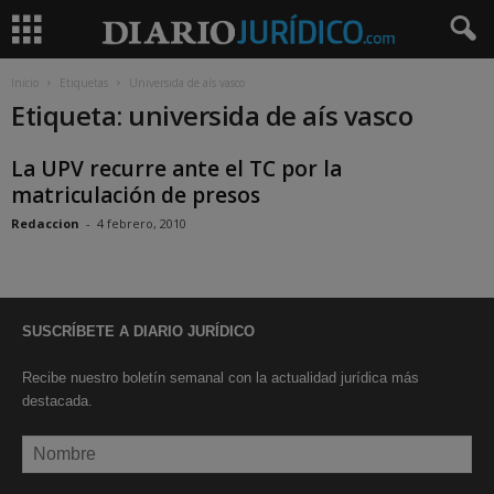
Inicio
Etiquetas
Universida de aís vasco
Etiqueta: universida de aís vasco
La UPV recurre ante el TC por la
matriculación de presos
Redaccion
-
4 febrero, 2010
SUSCRÍBETE A DIARIO JURÍDICO
Recibe nuestro boletín semanal con la actualidad jurídica más
destacada.