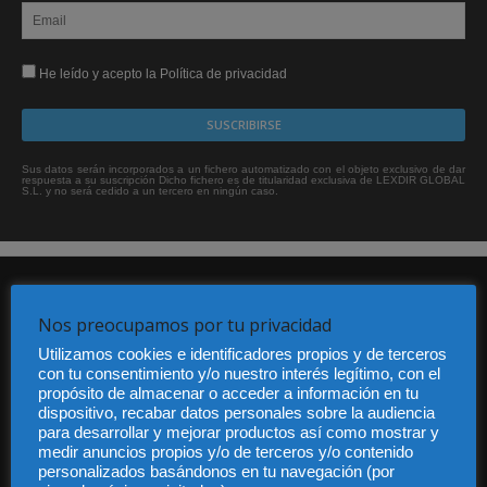
He leído y acepto la Política de privacidad
Sus datos serán incorporados a un fichero automatizado con el objeto exclusivo de dar
respuesta a su suscripción Dicho fichero es de titularidad exclusiva de LEXDIR GLOBAL
S.L. y no será cedido a un tercero en ningún caso.
Nos preocupamos por tu privacidad
Utilizamos cookies e identificadores propios y de terceros
con tu consentimiento y/o nuestro interés legítimo, con el
propósito de almacenar o acceder a información en tu
Audiencia y Publicidad
dispositivo, recabar datos personales sobre la audiencia
Quiénes somos
para desarrollar y mejorar productos así como mostrar y
Legal
medir anuncios propios y/o de terceros y/o contenido
Privacidad
personalizados basándonos en tu navegación (por