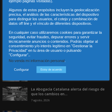
ejemplo páginas visitadas).
Contacto
Guía Colaboradores
Algunos de estos propósitos incluyen la geolocalización
precisa, el análisis de las características del dispositivo
para distinguir los usuarios, el cotejo y combinación de
Contáctanos:
info@diariojuridico.com
datos off line y el vínculo de diferentes dispositivos.
En cualquier caso utilizaremos cookies para garantizar la
seguridad, evitar fraudes, depurar errores y servir
técnicamente anuncios o contenidos. Podrás objetar al
consentimiento y/o interés legítimo en "Gestionar la
Privacidad" en tu área de usuario o pulsando
"Configurar"..
Incluso más noticias
No venda mi información personal
.
Especialización total: por qué TBF Abogados
es el referente en derecho...
Configurar
Estoy de acuerdo
7 agosto, 2026
La Abogacía Catalana alerta del riesgo de
que los cambios en...
7 agosto, 2026