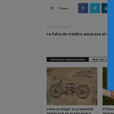
Share
Artículo anterior
La falta de crédito encarece el alqu
Artículos relacionados
Más del autor
Cómo proteger tu propiedad
El Plen
intelectual en el extranjero:
inform