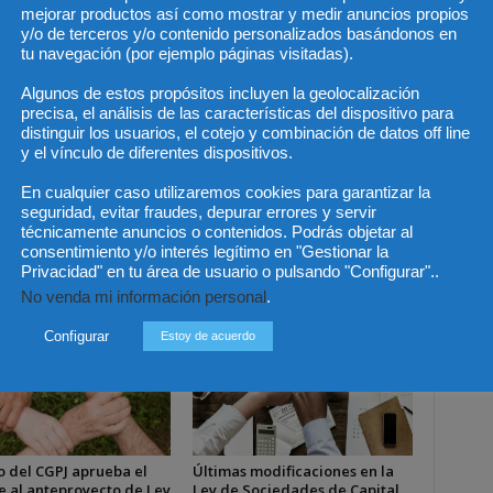
mejorar productos así como mostrar y medir anuncios propios
y/o de terceros y/o contenido personalizados basándonos en
tu navegación (por ejemplo páginas visitadas).
Algunos de estos propósitos incluyen la geolocalización
precisa, el análisis de las características del dispositivo para
Artículo siguiente
distinguir los usuarios, el cotejo y combinación de datos off line
iler
A vueltas con el ICIO y las "Huertas
y el vínculo de diferentes dispositivos.
Solares"
En cualquier caso utilizaremos cookies para garantizar la
seguridad, evitar fraudes, depurar errores y servir
técnicamente anuncios o contenidos. Podrás objetar al
consentimiento y/o interés legítimo en "Gestionar la
Privacidad" en tu área de usuario o pulsando "Configurar"..
No venda mi información personal
.
Configurar
Estoy de acuerdo
o del CGPJ aprueba el
Últimas modificaciones en la
e al anteproyecto de Ley
Ley de Sociedades de Capital