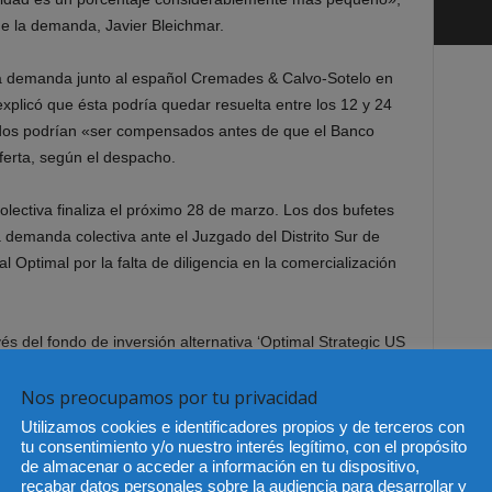
de la demanda, Javier Bleichmar.
la demanda junto al español Cremades & Calvo-Sotelo en
xplicó que ésta podría quedar resuelta entre los 12 y 24
ados podrían «ser compensados antes de que el Banco
ferta, según el despacho.
lectiva finaliza el próximo 28 de marzo. Los dos bufetes
demanda colectiva ante el Juzgado del Distrito Sur de
al Optimal por la falta de diligencia en la comercialización
és del fondo de inversión alternativa ‘Optimal Strategic US
stados Unidos, gestionó fondos de clientes ligados a
Nos preocupamos por tu privacidad
nard L. Madoff Investment Securities’ por un importe total
Utilizamos cookies e identificadores propios y de terceros con
tu consentimiento y/o nuestro interés legítimo, con el propósito
de almacenar o acceder a información en tu dispositivo,
recabar datos personales sobre la audiencia para desarrollar y