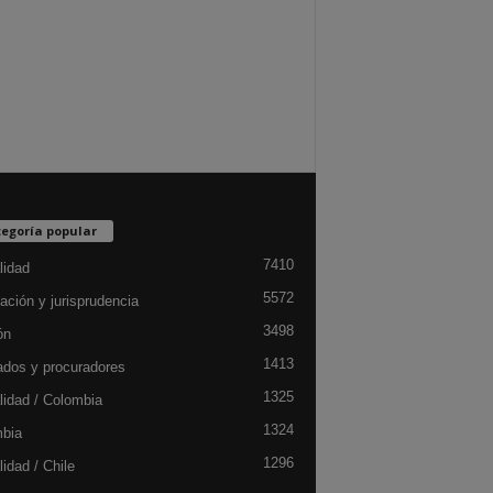
egoría popular
7410
lidad
5572
ación y jurisprudencia
3498
ón
1413
dos y procuradores
1325
lidad / Colombia
1324
bia
1296
idad / Chile