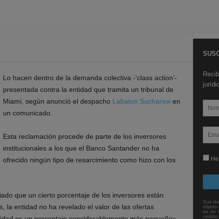
SUSC
Recib
Lo hacen dentro de la demanda colectiva -‘class action’-
juríd
presentada contra la entidad que tramita un tribunal de
Miami, según anunció el despacho
Labaton Sucharow
en
un comunicado.
Esta reclamación procede de parte de los inversores
institucionales a los que el Banco Santander no ha
He 
ofrecido ningún tipo de resarcimiento como hizo con los
do que un cierto porcentaje de los inversores están
Sus da
 la entidad no ha revelado el valor de las ofertas
objeto 
es de 
cedido
tidad es un porcentaje considerablemente más pequeño»,