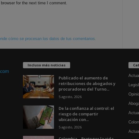
 browser for the next time I comment.
nde cómo se procesan los datos de tus comentarios.
Incluso más noticias
Cat
Actua
Publicado el aumento de
retribuciones de abogados y
Legisl
procuradores del Turno...
Opini
5 agosto, 2026
Aboga
De la confianza al control: el
Actua
riesgo de compartir
ubicación con...
Colom
5 agosto, 2026
Actual
Colombia – Proteger la vida