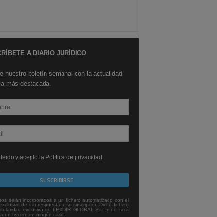
RÍBETE A DIARIO JURÍDICO
e nuestro boletín semanal con la actualidad
ica más destacada.
leído y acepto la Política de privacidad
tos serán incorporados a un fichero automatizado con el
exclusivo de dar respuesta a su suscripción Dicho fichero
titularidad exclusiva de LEXDIR GLOBAL S.L. y no será
 a un tercero en ningún caso.