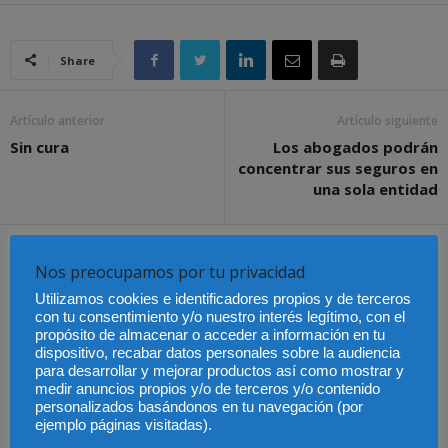
Share
Artículo anterior
Artículo siguiente
Sin cura
Los abogados podrán
concentrar sus seguros en
una sola entidad
Artículos relacionados
Más del autor
Nos preocupamos por tu privacidad
Utilizamos cookies e identificadores propios y de terceros
con tu consentimiento y/o nuestro interés legítimo, con el
propósito de almacenar o acceder a información en tu
dispositivo, recabar datos personales sobre la audiencia
para desarrollar y mejorar productos así como mostrar y
Últimas modificaciones
medir anuncios propios y/o de terceros y/o contenido
en la Ley de Sociedades
Cómo proteger tu
El Pleno del CGPJ
de Capital
personalizados basándonos en tu navegación (por
propiedad intelectual en
aprueba el informe al
el extranjero: claves
anteproyecto de Ley de
ejemplo páginas visitadas).
lingüísticas y jurídicas
Familias por
unanimidad