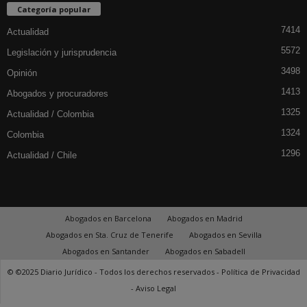
Categoría popular
7414
Actualidad
5572
Legislación y jurisprudencia
3498
Opinión
1413
Abogados y procuradores
1325
Actualidad / Colombia
1324
Colombia
1296
Actualidad / Chile
Abogados en Barcelona
Abogados en Madrid
Abogados en Sta. Cruz de Tenerife
Abogados en Sevilla
Abogados en Santander
Abogados en Sabadell
© ©2025 Diario Jurídico - Todos los derechos reservados -
Política de Privacidad
-
Aviso Legal