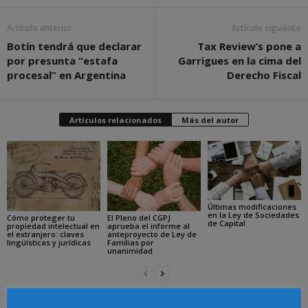
Artículo anterior
Artículo siguiente
Botín tendrá que declarar
Tax Review’s pone a
por presunta “estafa
Garrigues en la cima del
procesal” en Argentina
Derecho Fiscal
Artículos relacionados
Más del autor
Últimas modificaciones
en la Ley de Sociedades
Cómo proteger tu
El Pleno del CGPJ
de Capital
propiedad intelectual en
aprueba el informe al
el extranjero: claves
anteproyecto de Ley de
lingüísticas y jurídicas
Familias por
unanimidad