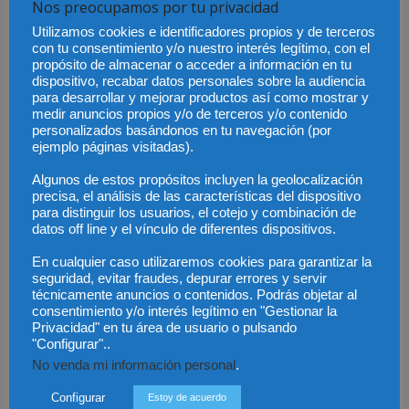
Dejar una respuesta
Nos preocupamos por tu privacidad
Utilizamos cookies e identificadores propios y de terceros
con tu consentimiento y/o nuestro interés legítimo, con el
propósito de almacenar o acceder a información en tu
dispositivo, recabar datos personales sobre la audiencia
para desarrollar y mejorar productos así como mostrar y
medir anuncios propios y/o de terceros y/o contenido
personalizados basándonos en tu navegación (por
ejemplo páginas visitadas).
Algunos de estos propósitos incluyen la geolocalización
precisa, el análisis de las características del dispositivo
para distinguir los usuarios, el cotejo y combinación de
datos off line y el vínculo de diferentes dispositivos.
En cualquier caso utilizaremos cookies para garantizar la
seguridad, evitar fraudes, depurar errores y servir
técnicamente anuncios o contenidos. Podrás objetar al
consentimiento y/o interés legítimo en "Gestionar la
Privacidad" en tu área de usuario o pulsando
"Configurar"..
Save my name, email, and website in this browser for the next time I
No venda mi información personal
.
comment.
Configurar
Estoy de acuerdo