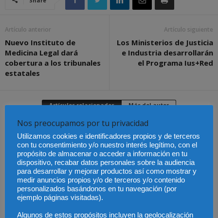
Share
Artículo anterior
Artículo siguiente
Nuevo Instituto de
Los Ministerios de Justicia
Medicina Legal dará
e Industria desarrollarán
cobertura a los tribunales
el Programa Ius+Red
estatales
Artículos relacionados
Más del autor
Nos preocupamos por tu privacidad
Utilizamos cookies e identificadores propios y de terceros
con tu consentimiento y/o nuestro interés legítimo, con el
propósito de almacenar o acceder a información en tu
dispositivo, recabar datos personales sobre la audiencia
Últimas modificaciones
para desarrollar y mejorar productos así como mostrar y
en la Ley de Sociedades
Cómo proteger tu
El Pleno del CGPJ
de Capital
medir anuncios propios y/o de terceros y/o contenido
propiedad intelectual en
aprueba el informe al
el extranjero: claves
anteproyecto de Ley de
personalizados basándonos en tu navegación (por
lingüísticas y jurídicas
Familias por
ejemplo páginas visitadas).
unanimidad
Algunos de estos propósitos incluyen la geolocalización