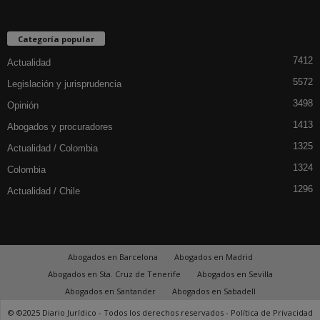
Categoría popular
7412
Actualidad
5572
Legislación y jurisprudencia
3498
Opinión
1413
Abogados y procuradores
1325
Actualidad / Colombia
1324
Colombia
1296
Actualidad / Chile
Abogados en Barcelona
Abogados en Madrid
Abogados en Sta. Cruz de Tenerife
Abogados en Sevilla
Abogados en Santander
Abogados en Sabadell
© ©2025 Diario Jurídico - Todos los derechos reservados -
Política de Privacidad