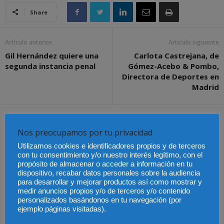
Share
Artículo anterior
Artículo siguiente
Gil Hernández quiere una
Carlota Castrejana, de
segunda instancia penal
Gómez-Acebo & Pombo,
Directora de Deportes en
Madrid
Artículos relacionados
Más del autor
Nos preocupamos por tu privacidad
Utilizamos cookies e identificadores propios y de terceros
con tu consentimiento y/o nuestro interés legítimo, con el
propósito de almacenar o acceder a información en tu
dispositivo, recabar datos personales sobre la audiencia
para desarrollar y mejorar productos así como mostrar y
Últimas modificaciones
en la Ley de Sociedades
medir anuncios propios y/o de terceros y/o contenido
Cómo proteger tu
El Pleno del CGPJ
de Capital
propiedad intelectual en
aprueba el informe al
personalizados basándonos en tu navegación (por
el extranjero: claves
anteproyecto de Ley de
ejemplo páginas visitadas).
lingüísticas y jurídicas
Familias por
unanimidad