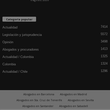
Categoría popular
7414
Actualidad
5572
Legislación y jurisprudencia
3498
Opinión
1413
Abogados y procuradores
1325
Actualidad / Colombia
1324
Colombia
1296
Actualidad / Chile
Abogados en Barcelona
Abogados en Madrid
Abogados en Sta. Cruz de Tenerife
Abogados en Sevilla
Abogados en Santander
Abogados en Sabadell