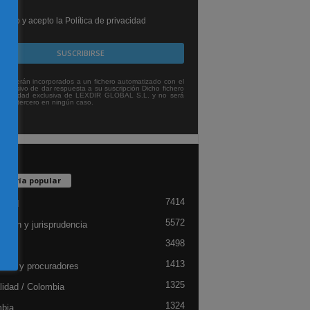
leído y acepto la Política de privacidad
tos serán incorporados a un fichero automatizado con el
exclusivo de dar respuesta a su suscripción Dicho fichero
titularidad exclusiva de LEXDIR GLOBAL S.L. y no será
 a un tercero en ningún caso.
egoría popular
7414
lidad
5572
ación y jurisprudencia
3498
ón
1413
dos y procuradores
1325
lidad / Colombia
1324
bia