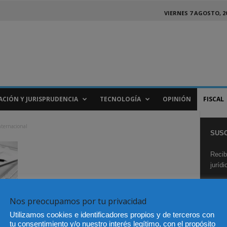
VIERNES 7 AGOSTO, 2
ACIÓN Y JURISPRUDENCIA
TECNOLOGÍA
OPINIÓN
FISCAL
Internacional
SUSC
Recib
juríd
Nos preocupamos por tu privacidad
Utilizamos cookies e identificadores propios y de terceros con
tu consentimiento y/o nuestro interés legítimo, con el propósito