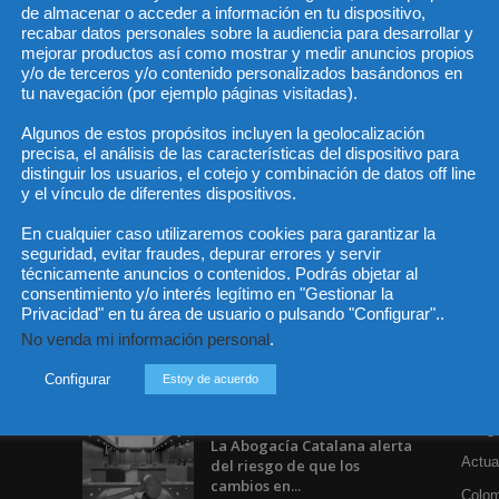
de almacenar o acceder a información en tu dispositivo,
recabar datos personales sobre la audiencia para desarrollar y
He 
mejorar productos así como mostrar y medir anuncios propios
y/o de terceros y/o contenido personalizados basándonos en
tu navegación (por ejemplo páginas visitadas).
Algunos de estos propósitos incluyen la geolocalización
Sus da
objeto 
precisa, el análisis de las características del dispositivo para
es de 
cedido
distinguir los usuarios, el cotejo y combinación de datos off line
y el vínculo de diferentes dispositivos.
En cualquier caso utilizaremos cookies para garantizar la
seguridad, evitar fraudes, depurar errores y servir
técnicamente anuncios o contenidos. Podrás objetar al
Incluso más noticias
Cat
consentimiento y/o interés legítimo en "Gestionar la
Privacidad" en tu área de usuario o pulsando "Configurar"..
Actua
Especialización total: por
No venda mi información personal
.
qué TBF Abogados es el
Legisl
referente en derecho...
Configurar
Estoy de acuerdo
Opini
7 agosto, 2026
Aboga
La Abogacía Catalana alerta
Actua
del riesgo de que los
cambios en...
Colom