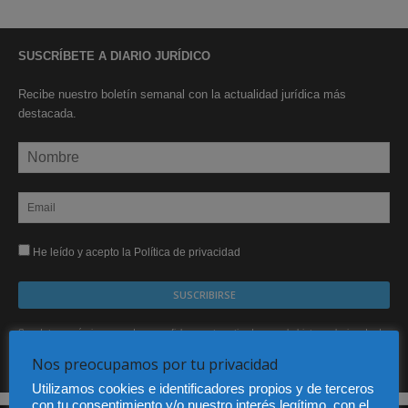
SUSCRÍBETE A DIARIO JURÍDICO
Recibe nuestro boletín semanal con la actualidad jurídica más
destacada.
He leído y acepto la Política de privacidad
Sus datos serán incorporados a un fichero automatizado con el objeto exclusivo de dar
respuesta a su suscripción Dicho fichero es de titularidad exclusiva de LEXDIR GLOBAL
S.L. y no será cedido a un tercero en ningún caso.
Nos preocupamos por tu privacidad
Utilizamos cookies e identificadores propios y de terceros
con tu consentimiento y/o nuestro interés legítimo, con el