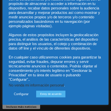
propósito de almacenar o acceder a información en tu
dispositivo, recabar datos personales sobre la audiencia
para desarrollar y mejorar productos así como mostrar y
medir anuncios propios y/o de terceros y/o contenido
personalizados basándonos en tu navegación (por
ejemplo páginas visitadas).
Audiencia y Publicidad
Algunos de estos propósitos incluyen la geolocalización
Quiénes somos
precisa, el análisis de las características del dispositivo
Legal
para distinguir los usuarios, el cotejo y combinación de
Privacidad
datos off line y el vínculo de diferentes dispositivos.
Contacto
En cualquier caso utilizaremos cookies para garantizar la
Guía Colaboradores
seguridad, evitar fraudes, depurar errores y servir
técnicamente anuncios o contenidos. Podrás objetar al
consentimiento y/o interés legítimo en "Gestionar la
Contáctanos:
info@diariojuridico.com
Privacidad" en tu área de usuario o pulsando
"Configurar"..
No venda mi información personal
.
Configurar
Estoy de acuerdo
Incluso más noticias