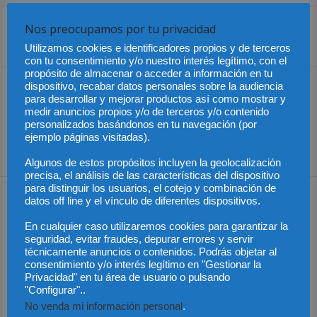
Nos preocupamos por tu privacidad
Share
Utilizamos cookies e identificadores propios y de terceros
con tu consentimiento y/o nuestro interés legítimo, con el
propósito de almacenar o acceder a información en tu
dispositivo, recabar datos personales sobre la audiencia
Artículo anterior
Artículo siguiente
para desarrollar y mejorar productos así como mostrar y
México – Consejo
Como evitar sanciones de
medir anuncios propios y/o de terceros y/o contenido
Consultivo de Igualdad de
la Inspección por el
personalizados basándonos en tu navegación (por
Género
registro de jornada
ejemplo páginas visitadas).
laboral
Algunos de estos propósitos incluyen la geolocalización
precisa, el análisis de las características del dispositivo
para distinguir los usuarios, el cotejo y combinación de
Artículos relacionados
Más del autor
datos off line y el vínculo de diferentes dispositivos.
En cualquier caso utilizaremos cookies para garantizar la
seguridad, evitar fraudes, depurar errores y servir
técnicamente anuncios o contenidos. Podrás objetar al
consentimiento y/o interés legítimo en "Gestionar la
Privacidad" en tu área de usuario o pulsando
"Configurar"..
Chile – Equidad en el
Chile – Proyecto anti
Chile – Contrato laboral
No venda mi información personal
.
mundo laboral
aborto
por horas