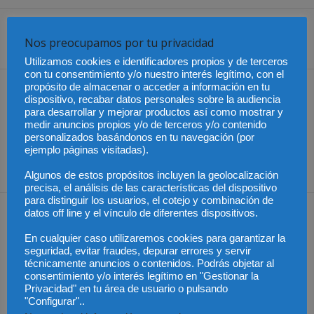
Nos preocupamos por tu privacidad
Share
Utilizamos cookies e identificadores propios y de terceros
con tu consentimiento y/o nuestro interés legítimo, con el
propósito de almacenar o acceder a información en tu
Artículo anterior
Artículo siguiente
dispositivo, recabar datos personales sobre la audiencia
México – Trato digno en la
Juristas y expertos
para desarrollar y mejorar productos así como mostrar y
atención médica
reclaman un derecho más
medir anuncios propios y/o de terceros y/o contenido
cercano, comprensible y
personalizados basándonos en tu navegación (por
ejemplo páginas visitadas).
útil para la sociedad del
futuro
Algunos de estos propósitos incluyen la geolocalización
precisa, el análisis de las características del dispositivo
para distinguir los usuarios, el cotejo y combinación de
datos off line y el vínculo de diferentes dispositivos.
Artículos relacionados
Más del autor
En cualquier caso utilizaremos cookies para garantizar la
seguridad, evitar fraudes, depurar errores y servir
técnicamente anuncios o contenidos. Podrás objetar al
consentimiento y/o interés legítimo en "Gestionar la
Privacidad" en tu área de usuario o pulsando
"Configurar"..
Colombia – Proteger la
Colombia – Abelardo de
Colombia – Judicatura y