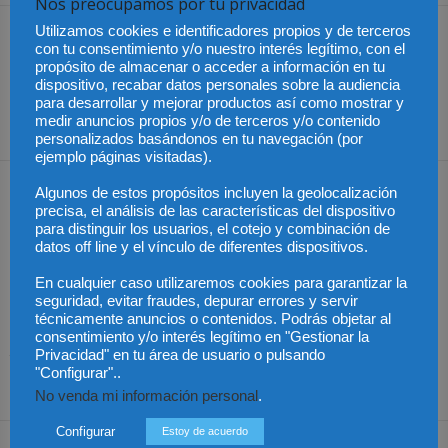
Nos preocupamos por tu privacidad
Utilizamos cookies e identificadores propios y de terceros
Artículo anterior
Artículo siguiente
con tu consentimiento y/o nuestro interés legítimo, con el
México – El IBD declara que
“Fiscales de película” el
propósito de almacenar o acceder a información en tu
la paridad es insuficiente
libro que habla sobre los
dispositivo, recabar datos personales sobre la audiencia
para lograr la igualdad
fiscales en el cine
para desarrollar y mejorar productos así como mostrar y
medir anuncios propios y/o de terceros y/o contenido
género
personalizados basándonos en tu navegación (por
ejemplo páginas visitadas).
Artículos relacionados
Más del autor
Algunos de estos propósitos incluyen la geolocalización
precisa, el análisis de las características del dispositivo
para distinguir los usuarios, el cotejo y combinación de
datos off line y el vínculo de diferentes dispositivos.
En cualquier caso utilizaremos cookies para garantizar la
seguridad, evitar fraudes, depurar errores y servir
técnicamente anuncios o contenidos. Podrás objetar al
Colombia – Proteger la
Colombia – Abelardo de
Colombia – Judicatura y
consentimiento y/o interés legítimo en "Gestionar la
vida desde la
la Espirella asumirá en
acceso al título de
Privacidad" en tu área de usuario o pulsando
fecundación
un acto en Cali
abogado
"Configurar"..
No venda mi información personal
.
Configurar
Estoy de acuerdo
Dejar una respuesta