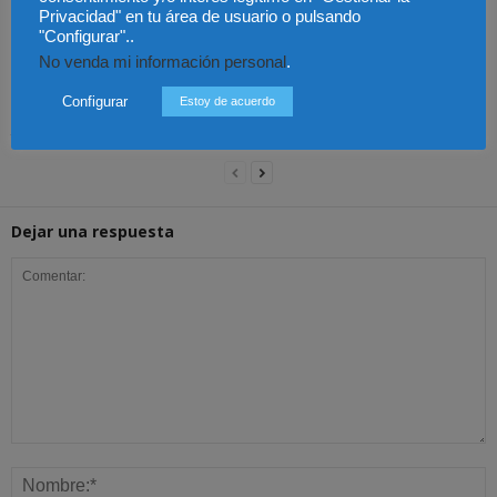
Privacidad" en tu área de usuario o pulsando
"Configurar"..
No venda mi información personal
.
Configurar
Estoy de acuerdo
Colombia – Proteger la
Colombia – Abelardo de
Colombia – Judicatura y
vida desde la
la Espirella asumirá en
acceso al título de
fecundación
un acto en Cali
abogado
Dejar una respuesta