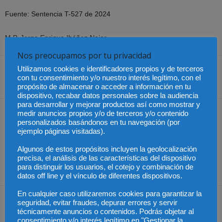
Fuente: Sentencia T-527 de 2024
M.P. Jorge Enrique Ibáñez Najar
Nos preocupamos por tu privacidad
Utilizamos cookies e identificadores propios y de terceros
con tu consentimiento y/o nuestro interés legítimo, con el
Share
propósito de almacenar o acceder a información en tu
dispositivo, recabar datos personales sobre la audiencia
para desarrollar y mejorar productos así como mostrar y
Artículo anterior
Artículo siguiente
medir anuncios propios y/o de terceros y/o contenido
personalizados basándonos en tu navegación (por
Chile – Comisión de
Indemnizan con 5.000
ejemplo páginas visitadas).
Trabajo avanza con
euros a un hombre por 184
votación de indicaciones
días de prisión injusta
Algunos de estos propósitos incluyen la geolocalización
de la reforma de
precisa, el análisis de las características del dispositivo
para distinguir los usuarios, el cotejo y combinación de
pensiones
datos off line y el vínculo de diferentes dispositivos.
En cualquier caso utilizaremos cookies para garantizar la
Artículos relacionados
Más del autor
seguridad, evitar fraudes, depurar errores y servir
técnicamente anuncios o contenidos. Podrás objetar al
consentimiento y/o interés legítimo en "Gestionar la