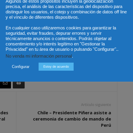
Algunos de estos propósitos incluyen la geolocalización
s en género.
precisa, el análisis de las características del dispositivo para
.
distinguir los usuarios, el cotejo y combinación de datos off line
y el vínculo de diferentes dispositivos.
e adolescentes y jóvenes en actividades criminales.
rio.
En cualquier caso utilizaremos cookies para garantizar la
al para combatir el crimen.
seguridad, evitar fraudes, depurar errores y servir
técnicamente anuncios o contenidos. Podrás objetar al
o y la corrupción.
consentimiento y/o interés legítimo en "Gestionar la
Privacidad" en tu área de usuario o pulsando "Configurar"..
cho, República de Colombia
No venda mi información personal
.
Configurar
Estoy de acuerdo
Artículo siguiente
ades
Chile – Presidente Piñera asiste a
ral
ceremonia de cambio de mando de
Perú