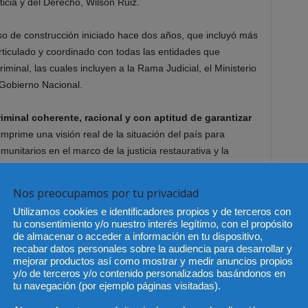
ticia y del Derecho, Wilson Ruiz.
so de construcción iniciado hace dos años, que incluyó más
rticulado y coordinado con todas las entidades que
iminal, las cuales incluyen a la Rama Judicial, el Ministerio
 Gobierno Nacional.
riminal coherente, racional y con aptitud de garantizar
mprime una visión real de la situación del país para
omunitarios en el marco de la justicia restaurativa y la
Nos preocupamos por tu privacidad
dades contenidos en el Plan atienden e integran enfoques
Utilizamos cookies e identificadores propios y de terceros con
 la sanción penal debe ser la última de las alternativas del
tu consentimiento y/o nuestro interés legítimo, con el propósito
as criminales.
de almacenar o acceder a información en tu dispositivo,
recabar datos personales sobre la audiencia para desarrollar y
mejorar productos así como mostrar y medir anuncios propios
 criminal
y/o de terceros y/o contenido personalizados basándonos en
tu navegación (por ejemplo páginas visitadas).
l homicidio.