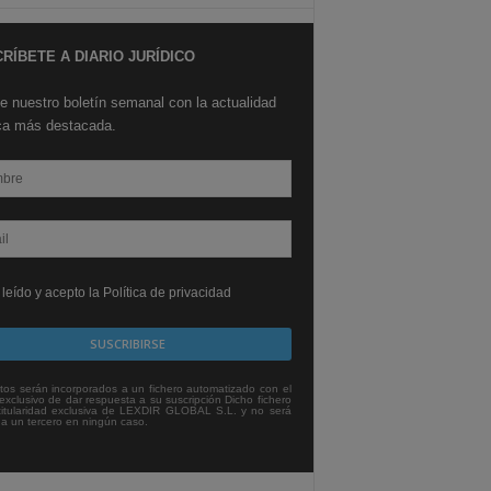
RÍBETE A DIARIO JURÍDICO
e nuestro boletín semanal con la actualidad
ica más destacada.
leído y acepto la Política de privacidad
tos serán incorporados a un fichero automatizado con el
exclusivo de dar respuesta a su suscripción Dicho fichero
titularidad exclusiva de LEXDIR GLOBAL S.L. y no será
 a un tercero en ningún caso.