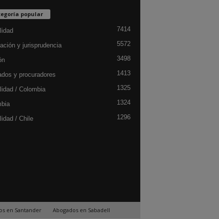
egoría popular
7414
lidad
5572
ación y jurisprudencia
3498
ón
1413
dos y procuradores
1325
lidad / Colombia
1324
bia
1296
idad / Chile
os en Santander
Abogados en Sabadell