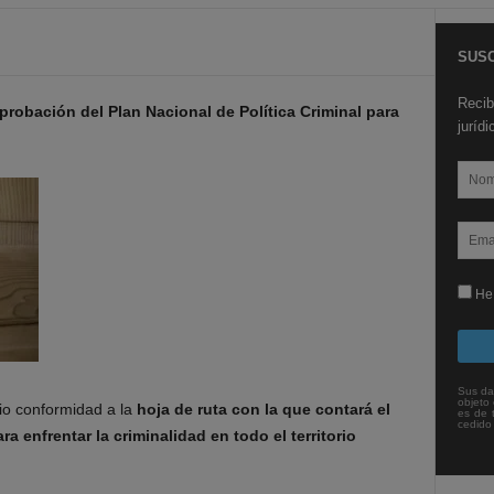
SUSC
Recib
aprobación del Plan Nacional de Política Criminal para
juríd
He 
Sus da
objeto 
dio conformidad a la
hoja de ruta con la que contará el
es de 
cedido
 enfrentar la criminalidad en todo el territorio