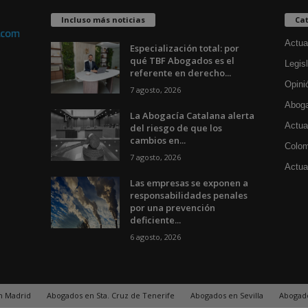
Incluso más noticias
Cat
Actua
Especialización total: por
qué TBF Abogados es el
Legisl
referente en derecho...
Opini
7 agosto, 2026
Aboga
La Abogacía Catalana alerta
Actua
del riesgo de que los
cambios en...
Colom
7 agosto, 2026
Actual
Las empresas se exponen a
responsabilidades penales
por una prevención
deficiente...
6 agosto, 2026
n Madrid
Abogados en Sta. Cruz de Tenerife
Abogados en Sevilla
Abogad