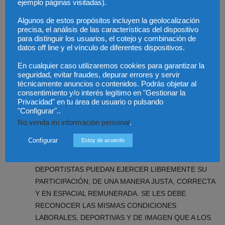
ejemplo páginas visitadas).
Algunos de estos propósitos incluyen la geolocalización
precisa, el análisis de las características del dispositivo
Colombia – Proteger la
Colombia – Abelardo de
Colombia – Judicatura y
para distinguir los usuarios, el cotejo y combinación de
vida desde la
la Espirella asumirá en
acceso al título de
fecundación
un acto en Cali
abogado
datos off line y el vínculo de diferentes dispositivos.
En cualquier caso utilizaremos cookies para garantizar la
seguridad, evitar fraudes, depurar errores y servir
técnicamente anuncios o contenidos. Podrás objetar al
1 Comentario
consentimiento y/o interés legítimo en "Gestionar la
Privacidad" en tu área de usuario o pulsando
RAÚL HERRERA TICORA
"Configurar"..
26 agosto, 2022 at 4:31 am
No venda mi información personal
.
IGUALDAD Y EQUIDAD PARA EL FÚTBOL FEMENINO
Configurar
Estoy de acuerdo
SUPER IMPORTANTE QUE SE TENGA EN CUENTA EL
DEPORTE FEMENINO, PARA QUE NUESTRAS
DEPORTISTAS PUEDAN EJERCER LIBREMENTE SU
PARTICIPACIÓN, DE UNA MANERA JUSTA, CORRECTA
Y EN ESPACIAL REMUNERADA. SE LES DEBE
RECONOCER LAS MISMAS CONDICIONES
LABORALES, DEPORTIVAS Y DE IMAGEN QUE A LOS