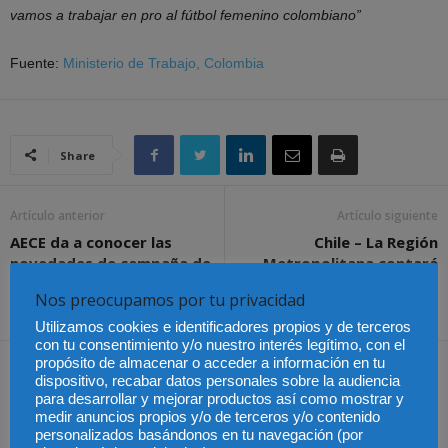
vamos a trabajar en pro al fútbol femenino colombiano”
Fuente:
Ministerio de Trabajo, Colombia
Share
Artículo anterior
Artículo siguiente
AECE da a conocer las
Chile – La Región
novedades de campaña de
Metropolitana contará
IRPF y Patrimonio
con sistema de vigilancia
Nos preocupamos por tu privacidad
de drones
Utilizamos cookies e identificadores propios y de terceros
con tu consentimiento y/o nuestro interés legítimo, con el
propósito de almacenar o acceder a información en tu
Artículos relacionados
Más del autor
dispositivo, recabar datos personales sobre la audiencia
para desarrollar y mejorar productos así como mostrar y
medir anuncios propios y/o de terceros y/o contenido
personalizados basándonos en tu navegación (por