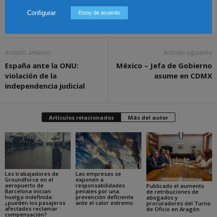
Configurar
Estoy de acuerdo
Share
Artículo anterior
Artículo siguiente
España ante la ONU:
México – Jefa de Gobierno
violación de la
asume en CDMX
independencia judicial
Artículos relacionados
Más del autor
Los trabajadores de
Las empresas se
Groundforce en el
exponen a
aeropuerto de
responsabilidades
Publicado el aumento
Barcelona inician
penales por una
de retribuciones de
huelga indefinida:
prevención deficiente
abogados y
¿pueden los pasajeros
ante el calor extremo
procuradores del Turno
afectados reclamar
de Oficio en Aragón
compensación?