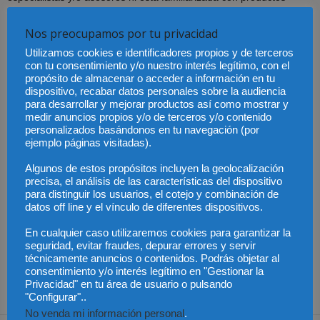
complejos
. “Aún así le colocan un producto complejo de alto
riesgo
que ha hecho un grave daño a la empresa”, lamenta
Nos preocupamos por tu privacidad
Navas.
Utilizamos cookies e identificadores propios y de terceros
con tu consentimiento y/o nuestro interés legítimo, con el
propósito de almacenar o acceder a información en tu
Así que la sentencia concluye que “
no se facilitó información
dispositivo, recabar datos personales sobre la audiencia
para un consentimiento cabal e informado”
, confirma la nulidad
para desarrollar y mejorar productos así como mostrar y
de los swaps colocados, obliga al banco a devolver las cantidades
medir anuncios propios y/o de terceros y/o contenido
personalizados basándonos en tu navegación (por
cobradas y le condena al pago de las costas de alzada. “Un
ejemplo páginas visitadas).
reproche judicial contundente ante una
mala praxis
como colocar
un producto complejo y de elevado riesgo a quien no quería asumir
Algunos de estos propósitos incluyen la geolocalización
precisa, el análisis de las características del dispositivo
dichos riesgos”, concluye el socio-director de navascusi.com
para distinguir los usuarios, el cotejo y combinación de
datos off line y el vínculo de diferentes dispositivos.
fuete: Navas-Cusí
En cualquier caso utilizaremos cookies para garantizar la
seguridad, evitar fraudes, depurar errores y servir
técnicamente anuncios o contenidos. Podrás objetar al
consentimiento y/o interés legítimo en "Gestionar la
Privacidad" en tu área de usuario o pulsando
"Configurar"..
No venda mi información personal
.