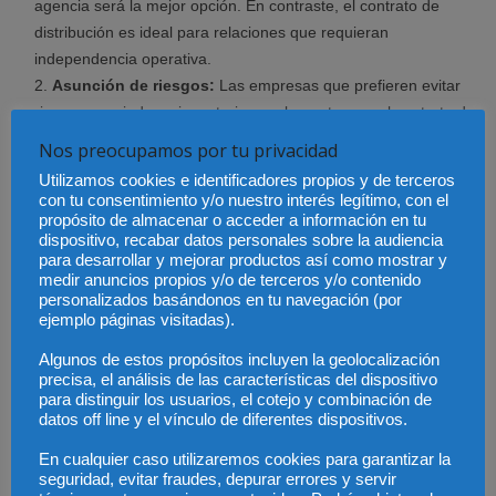
agencia será la mejor opción. En contraste, el contrato de
distribución es ideal para relaciones que requieran
independencia operativa.
Asunción de riesgos:
Las empresas que prefieren evitar
riesgos asociados a inventarios suelen optar por el contrato de
agencia.
Nos preocupamos por tu privacidad
Regulación y flexibilidad:
Mientras que el contrato de
Utilizamos cookies e identificadores propios y de terceros
agencia está estrictamente regulado, el contrato de distribución
con tu consentimiento y/o nuestro interés legítimo, con el
ofrece mayor adaptabilidad, aunque exige una redacción
propósito de almacenar o acceder a información en tu
dispositivo, recabar datos personales sobre la audiencia
detallada para evitar conflictos.
para desarrollar y mejorar productos así como mostrar y
medir anuncios propios y/o de terceros y/o contenido
personalizados basándonos en tu navegación (por
ejemplo páginas visitadas).
Conclusión
Algunos de estos propósitos incluyen la geolocalización
precisa, el análisis de las características del dispositivo
para distinguir los usuarios, el cotejo y combinación de
Ambos contratos presentan ventajas significativas dependiendo de
datos off line y el vínculo de diferentes dispositivos.
los objetivos y prioridades de cada negocio. Seleccionar el contrato
adecuado requiere un análisis profundo de las necesidades
En cualquier caso utilizaremos cookies para garantizar la
seguridad, evitar fraudes, depurar errores y servir
específicas, los riesgos asumidos y el nivel de control deseado.