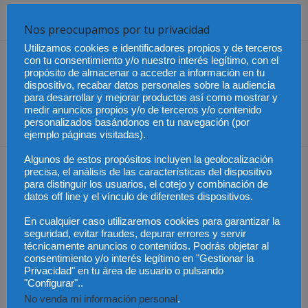
Share
Nos preocupamos por tu privacidad
Utilizamos cookies e identificadores propios y de terceros
con tu consentimiento y/o nuestro interés legítimo, con el
Artículo anterior
Artículo siguiente
propósito de almacenar o acceder a información en tu
Solicitan a Francia la
Testar
dispositivo, recabar datos personales sobre la audiencia
ampliación de extradición
para desarrollar y mejorar productos así como mostrar y
del etarra José Lorenzo
medir anuncios propios y/o de terceros y/o contenido
Ayestarán Legorburu
personalizados basándonos en tu navegación (por
ejemplo páginas visitadas).
Algunos de estos propósitos incluyen la geolocalización
Artículos relacionados
Más del autor
precisa, el análisis de las características del dispositivo
para distinguir los usuarios, el cotejo y combinación de
datos off line y el vínculo de diferentes dispositivos.
En cualquier caso utilizaremos cookies para garantizar la
seguridad, evitar fraudes, depurar errores y servir
técnicamente anuncios o contenidos. Podrás objetar al
Últimas modificaciones
consentimiento y/o interés legítimo en "Gestionar la
en la Ley de Sociedades
Cómo proteger tu
El Pleno del CGPJ
Privacidad" en tu área de usuario o pulsando
de Capital
propiedad intelectual en
aprueba el informe al
el extranjero: claves
anteproyecto de Ley de
"Configurar"..
lingüísticas y jurídicas
Familias por
unanimidad
No venda mi información personal
.