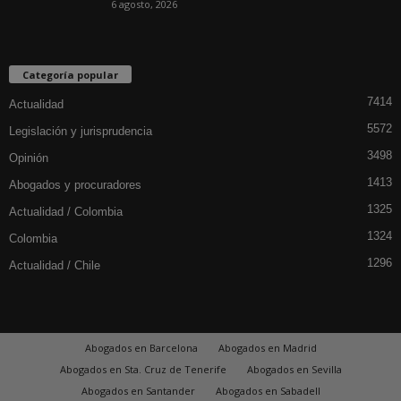
6 agosto, 2026
Categoría popular
7414
Actualidad
5572
Legislación y jurisprudencia
3498
Opinión
1413
Abogados y procuradores
1325
Actualidad / Colombia
1324
Colombia
1296
Actualidad / Chile
Abogados en Barcelona
Abogados en Madrid
Abogados en Sta. Cruz de Tenerife
Abogados en Sevilla
Abogados en Santander
Abogados en Sabadell