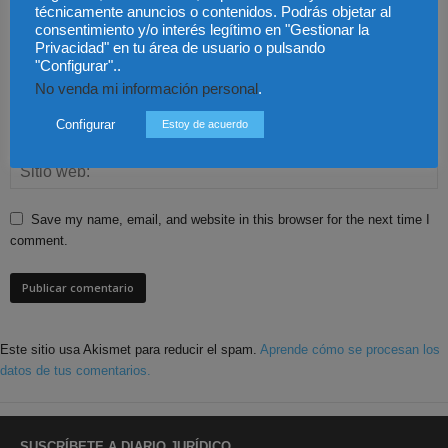
técnicamente anuncios o contenidos. Podrás objetar al
consentimiento y/o interés legítimo en "Gestionar la
Privacidad" en tu área de usuario o pulsando
"Configurar"..
No venda mi información personal
.
Configurar
Estoy de acuerdo
Save my name, email, and website in this browser for the next time I
comment.
Este sitio usa Akismet para reducir el spam.
Aprende cómo se procesan los
datos de tus comentarios.
SUSCRÍBETE A DIARIO JURÍDICO