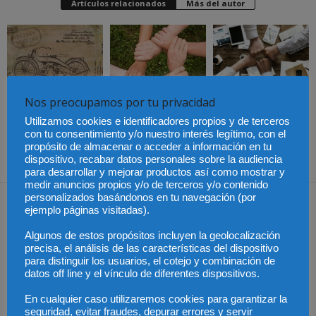
Artículos relacionados
Más del autor
Últimas modificaciones
Nos preocupamos por tu privacidad
en la Ley de Sociedades
Cómo proteger tu
El Pleno del CGPJ
de Capital
propiedad intelectual en
aprueba el informe al
el extranjero: claves
anteproyecto de Ley de
Utilizamos cookies e identificadores propios y de terceros
lingüísticas y jurídicas
Familias por
con tu consentimiento y/o nuestro interés legítimo, con el
unanimidad
propósito de almacenar o acceder a información en tu
dispositivo, recabar datos personales sobre la audiencia
para desarrollar y mejorar productos así como mostrar y
medir anuncios propios y/o de terceros y/o contenido
Dejar una respuesta
personalizados basándonos en tu navegación (por
ejemplo páginas visitadas).
Algunos de estos propósitos incluyen la geolocalización
precisa, el análisis de las características del dispositivo
para distinguir los usuarios, el cotejo y combinación de
datos off line y el vínculo de diferentes dispositivos.
En cualquier caso utilizaremos cookies para garantizar la
seguridad, evitar fraudes, depurar errores y servir