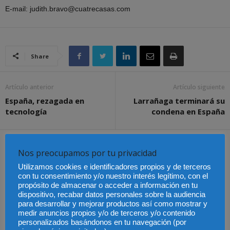
E-mail: judith.bravo@cuatrecasas.com
Share
Artículo anterior
Artículo siguiente
España, rezagada en
Larrañaga terminará su
tecnología
condena en España
Artículos relacionados
Más del autor
Nos preocupamos por tu privacidad
Utilizamos cookies e identificadores propios y de terceros
con tu consentimiento y/o nuestro interés legítimo, con el
propósito de almacenar o acceder a información en tu
dispositivo, recabar datos personales sobre la audiencia
para desarrollar y mejorar productos así como mostrar y
AGM Abogados refuerza
su presencia en
medir anuncios propios y/o de terceros y/o contenido
Chambers Europe 2026
El ICAM lanza la serie
Una sentencia pionera
personalizados basándonos en tu navegación (por
con nuevos
“Claves jurídicas de la
avala el despido
reconocimientos y