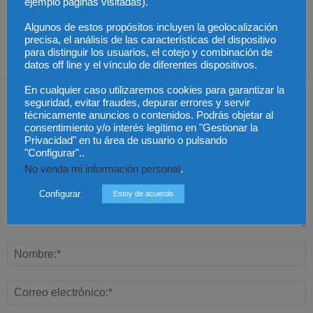
actualidad” para aportar
objetivo por ineptitud
ejemplo páginas visitadas).
mejoras en sus
rigor jurídico a los
sobrevenida pese a la
clasificaciones
grandes debates
denegación de
sociales
incapacidad
Algunos de estos propósitos incluyen la geolocalización
permanente
precisa, el análisis de las características del dispositivo
para distinguir los usuarios, el cotejo y combinación de
datos off line y el vínculo de diferentes dispositivos.
En cualquier caso utilizaremos cookies para garantizar la
Dejar una respuesta
seguridad, evitar fraudes, depurar errores y servir
técnicamente anuncios o contenidos. Podrás objetar al
consentimiento y/o interés legítimo en "Gestionar la
Privacidad" en tu área de usuario o pulsando
"Configurar"..
No venda mi información personal
.
Configurar
Estoy de acuerdo