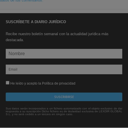
datos de tus comentarios.
SUSCRÍBETE A DIARIO JURÍDICO
Recibe nuestro boletín semanal con la actualidad jurídica más
destacada.
He leído y acepto la Política de privacidad
Sus datos serán incorporados a un fichero automatizado con el objeto exclusivo de dar
respuesta a su suscripción Dicho fichero es de titularidad exclusiva de LEXDIR GLOBAL
S.L. y no será cedido a un tercero en ningún caso.