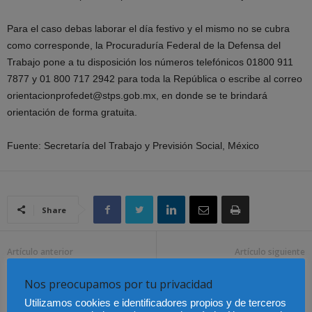
Para el caso debas laborar el día festivo y el mismo no se cubra
como corresponde, la Procuraduría Federal de la Defensa del
Trabajo pone a tu disposición los números telefónicos 01800 911
7877 y 01 800 717 2942 para toda la República o escribe al correo
orientacionprofedet@stps.gob.mx, en donde se te brindará
orientación de forma gratuita.
Fuente: Secretaría del Trabajo y Previsión Social, México
Share
Artículo anterior
Artículo siguiente
La Abogacía denuncia el
Chile – Plan de reinserción
Nos preocupamos por tu privacidad
retraso de la prueba de
social de privados de
acceso a la profesión de
libertad
Utilizamos cookies e identificadores propios y de terceros