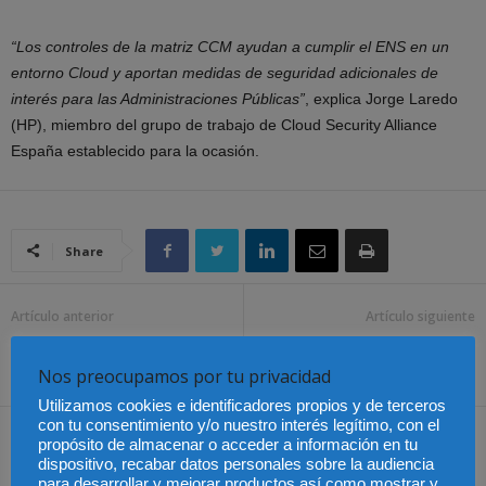
“Los controles de la matriz CCM ayudan a cumplir el ENS en un
entorno Cloud y aportan medidas de seguridad adicionales de
interés para las Administraciones Públicas”
, explica Jorge Laredo
(HP), miembro del grupo de trabajo de Cloud Security Alliance
España establecido para la ocasión.
Share
Artículo anterior
Artículo siguiente
Crisis económica y
Caso Sindicatos – Iberia:
Derecho Laboral europeo
¿Es o no es mediación?
Nos preocupamos por tu privacidad
Utilizamos cookies e identificadores propios y de terceros
con tu consentimiento y/o nuestro interés legítimo, con el
Artículos relacionados
Más del autor
propósito de almacenar o acceder a información en tu
dispositivo, recabar datos personales sobre la audiencia
para desarrollar y mejorar productos así como mostrar y