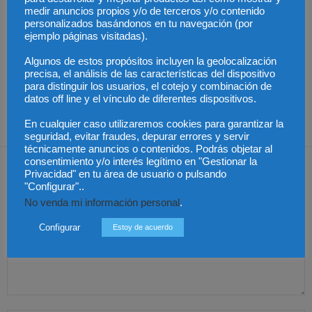
medir anuncios propios y/o de terceros y/o contenido
personalizados basándonos en tu navegación (por
ejemplo páginas visitadas).
Últimas modificaciones
Algunos de estos propósitos incluyen la geolocalización
en la Ley de Sociedades
Cómo proteger tu
El Pleno del CGPJ
precisa, el análisis de las características del dispositivo
de Capital
propiedad intelectual en
aprueba el informe al
el extranjero: claves
anteproyecto de Ley de
para distinguir los usuarios, el cotejo y combinación de
lingüísticas y jurídicas
Familias por
datos off line y el vínculo de diferentes dispositivos.
unanimidad
En cualquier caso utilizaremos cookies para garantizar la
seguridad, evitar fraudes, depurar errores y servir
técnicamente anuncios o contenidos. Podrás objetar al
Dejar una respuesta
consentimiento y/o interés legítimo en "Gestionar la
Privacidad" en tu área de usuario o pulsando
"Configurar"..
No venda mi información personal
.
Configurar
Estoy de acuerdo